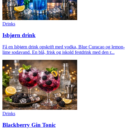
Drinks
Isbjørn drink
Få en Isbjørn drink opskrift med vodka, Blue Curaçao og lemon-
lime sodavand. En blå, frisk og iskold festdrink med den r...
Drinks
Blackberry Gin Tonic