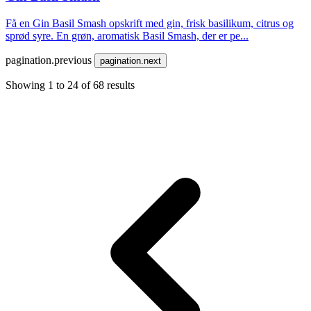
Få en Gin Basil Smash opskrift med gin, frisk basilikum, citrus og
sprød syre. En grøn, aromatisk Basil Smash, der er pe...
pagination.previous
pagination.next
Showing
1
to
24
of
68
results