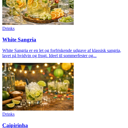
Drinks
White Sangria
White Sangria er en let og forfriskende udgave af klassisk sangria,
lavet på hvidvin og frugt. Ideel til sommerfester og...
Drinks
Caipirinha