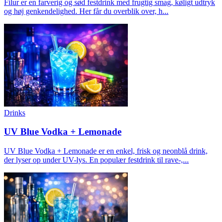
Filur er en farverig og sød festdrink med frugtig smag, køligt udtryk
og høj genkendelighed. Her får du overblik over, h...
Drinks
UV Blue Vodka + Lemonade
UV Blue Vodka + Lemonade er en enkel, frisk og neonblå drink,
der lyser op under UV-lys. En populær festdrink til rave-,...