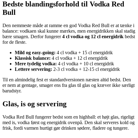
Bedste blandingsforhold til Vodka Red
Bull
Den nemmeste måde at ramme en god Vodka Red Bull er at tænke i
balance: vodkaen skal kunne mærkes, men energidrikken skal stadig
bære smagen. Derfor fungerer
4 cl vodka og 12 cl energidrik
bedst
for de fleste.
Mild og easy-going:
4 cl vodka + 15 cl energidrik
Klassisk balance:
4 cl vodka + 12 cl energidrik
Mere tydelig vodka:
4 cl vodka + 10 cl energidrik
Lettere servering:
2-3 cl vodka + 12-15 cl energidrik
Til en almindelig fest er standardversionen næsten altid bedst. Den
er nem at gentage, smager ens fra glas til glas og kræver ikke særligt
barudstyr.
Glas, is og servering
Vodka Red Bull fungerer bedst som en highball: et højt glas, rigeligt
med is, vodka først og energidrik ovenpå. Den skal serveres kold og
frisk, fordi varmen hurtigt gør drinken sødere, fladere og tungere.