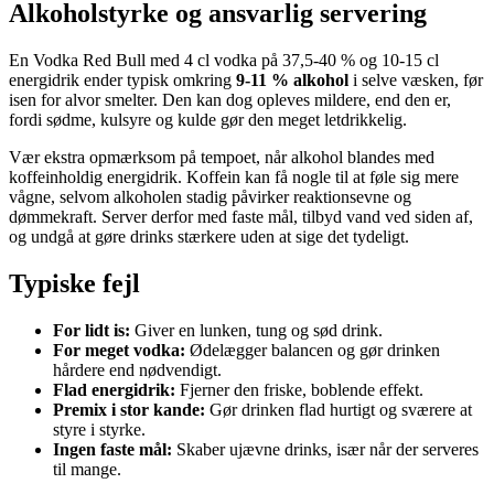
Alkoholstyrke og ansvarlig servering
En Vodka Red Bull med 4 cl vodka på 37,5-40 % og 10-15 cl
energidrik ender typisk omkring
9-11 % alkohol
i selve væsken, før
isen for alvor smelter. Den kan dog opleves mildere, end den er,
fordi sødme, kulsyre og kulde gør den meget letdrikkelig.
Vær ekstra opmærksom på tempoet, når alkohol blandes med
koffeinholdig energidrik. Koffein kan få nogle til at føle sig mere
vågne, selvom alkoholen stadig påvirker reaktionsevne og
dømmekraft. Server derfor med faste mål, tilbyd vand ved siden af,
og undgå at gøre drinks stærkere uden at sige det tydeligt.
Typiske fejl
For lidt is:
Giver en lunken, tung og sød drink.
For meget vodka:
Ødelægger balancen og gør drinken
hårdere end nødvendigt.
Flad energidrik:
Fjerner den friske, boblende effekt.
Premix i stor kande:
Gør drinken flad hurtigt og sværere at
styre i styrke.
Ingen faste mål:
Skaber ujævne drinks, især når der serveres
til mange.