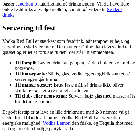
passer
Jägerbomb
naturligt ind på drinkmenuen. Vil du have flere
enkle festdrinks at vælge mellem, kan du gå videre til
Se flere
drinks
.
Servering til fest
Vodka Red Bull er stærkest som festdrink, når tempoet er højt, og
serveringen skal være nem. Den kræver få ting, kan laves direkte i
glasset og er let at forklare til den, der står i hjemmebaren.
Til forspil:
Lav én drink ad gangen, så den holder sig kold og
boblende.
Til houseparty:
Stil is, glas, vodka og energidrik samlet, så
serveringen går hurtigt.
Til mange gæster:
Brug faste mål, så drinks ikke bliver
stærkere og stærkere i løbet af aftenen.
Til club- eller neon-tema:
Server i høje glas med masser af is
for det rene barlook.
Et godt festtip er at lave en lille drinkmenu med 2-3 nemme valg i
stedet for at blande alt muligt. Vodka Red Bull kan være den
energiske mulighed,
Vodka Lemon
den friske, og Tequila shot med
salt og lime den hurtige partyklassiker.