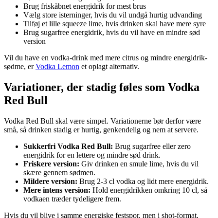
Brug friskåbnet energidrik for mest brus
Vælg store isterninger, hvis du vil undgå hurtig udvanding
Tilføj et lille squeeze lime, hvis drinken skal have mere syre
Brug sugarfree energidrik, hvis du vil have en mindre sød
version
Vil du have en vodka-drink med mere citrus og mindre energidrik-
sødme, er
Vodka Lemon
et oplagt alternativ.
Variationer, der stadig føles som Vodka
Red Bull
Vodka Red Bull skal være simpel. Variationerne bør derfor være
små, så drinken stadig er hurtig, genkendelig og nem at servere.
Sukkerfri Vodka Red Bull:
Brug sugarfree eller zero
energidrik for en lettere og mindre sød drink.
Friskere version:
Giv drinken en smule lime, hvis du vil
skære gennem sødmen.
Mildere version:
Brug 2-3 cl vodka og lidt mere energidrik.
Mere intens version:
Hold energidrikken omkring 10 cl, så
vodkaen træder tydeligere frem.
Hvis du vil blive i samme energiske festspor, men i shot-format,