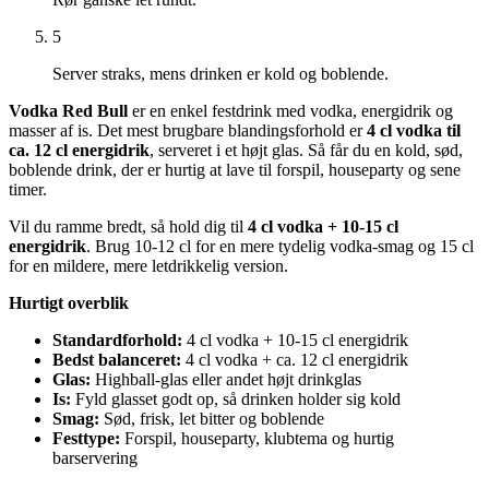
5
Server straks, mens drinken er kold og boblende.
Vodka Red Bull
er en enkel festdrink med vodka, energidrik og
masser af is. Det mest brugbare blandingsforhold er
4 cl vodka til
ca. 12 cl energidrik
, serveret i et højt glas. Så får du en kold, sød,
boblende drink, der er hurtig at lave til forspil, houseparty og sene
timer.
Vil du ramme bredt, så hold dig til
4 cl vodka + 10-15 cl
energidrik
. Brug 10-12 cl for en mere tydelig vodka-smag og 15 cl
for en mildere, mere letdrikkelig version.
Hurtigt overblik
Standardforhold:
4 cl vodka + 10-15 cl energidrik
Bedst balanceret:
4 cl vodka + ca. 12 cl energidrik
Glas:
Highball-glas eller andet højt drinkglas
Is:
Fyld glasset godt op, så drinken holder sig kold
Smag:
Sød, frisk, let bitter og boblende
Festtype:
Forspil, houseparty, klubtema og hurtig
barservering