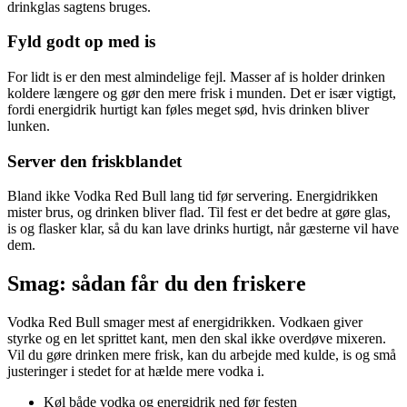
drinkglas sagtens bruges.
Fyld godt op med is
For lidt is er den mest almindelige fejl. Masser af is holder drinken
koldere længere og gør den mere frisk i munden. Det er især vigtigt,
fordi energidrik hurtigt kan føles meget sød, hvis drinken bliver
lunken.
Server den friskblandet
Bland ikke Vodka Red Bull lang tid før servering. Energidrikken
mister brus, og drinken bliver flad. Til fest er det bedre at gøre glas,
is og flasker klar, så du kan lave drinks hurtigt, når gæsterne vil have
dem.
Smag: sådan får du den friskere
Vodka Red Bull smager mest af energidrikken. Vodkaen giver
styrke og en let sprittet kant, men den skal ikke overdøve mixeren.
Vil du gøre drinken mere frisk, kan du arbejde med kulde, is og små
justeringer i stedet for at hælde mere vodka i.
Køl både vodka og energidrik ned før festen