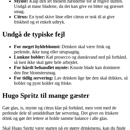
Mynte:
Klap den let mellem hænderne for at frigive duften.
Undgå at mase bladene, da det kan give en bitter og græsset
smag.
Citrus:
En tynd skive lime eller citron er nok til at give
friskhed og et enkelt udtryk.
Undgå de typiske fejl
For meget hyldeblomst:
Drinken skal være frisk og
perlende, ikke tung eller sirupsagtig.
Lunkne bobler:
Køl prosecco og danskvand ned på forhånd,
så isen ikke skal gøre hele arbejdet.
For hårdt behandlet mynte:
Knuste blade kan dominere
den fine blomstersmag.
For tidlig servering:
Lav drinken lige før den skal drikkes, så
bobler og pynt holder sig friske.
Hugo Spritz til mange gæster
Gør glas, is, mynte og citrus klar på forhånd, men vent med de
perlende dele til umiddelbart før servering. Det giver en friskere
drink og gør det lettere at holde samme balance i alle glas.
Skal Hugo Spritz være starten på en større drinkmenu, kan du finde