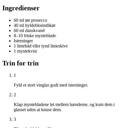
Ingredienser
60 ml tør prosecco
40 ml hyldeblomstlikør
60 ml danskvand
8–10 friske mynteblade
Isterninger
1 limebåd eller tynd limeskive
1 myntekvist
Trin for trin
1
Fyld et stort vinglas godt med isterninger.
2
Klap myntebladene let mellem hænderne, og kom dem i
glasset uden at knuse dem.
3