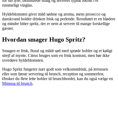
for sin lyse, blomstrede smag og serveres typisk iskold i et
rummeligt vinglas.
Hyldeblomsten giver mild sødme og aroma, mens prosecco og
danskvand holder drinken frisk og perlende. Resultatet er en blødere
og mindre bitter spritz, der er nem at servere til mange forskellige
gæster.
Hvordan smager Hugo Spritz?
Smagen er frisk, floral og mildt sød med sprøde bobler og et køligt
strejf af mynte. Citrus bruges som en frisk kontrast, men bør ikke
overdøve hyldeblomsten.
Hugo Spritz fungerer især godt som velkomstdrink, på terrassen
eller som første servering til brunch, reception og sommerfest.
Ønsker du flere lette bobler til brunchbordet, kan du også vælge en
Mimosa til brunch
.