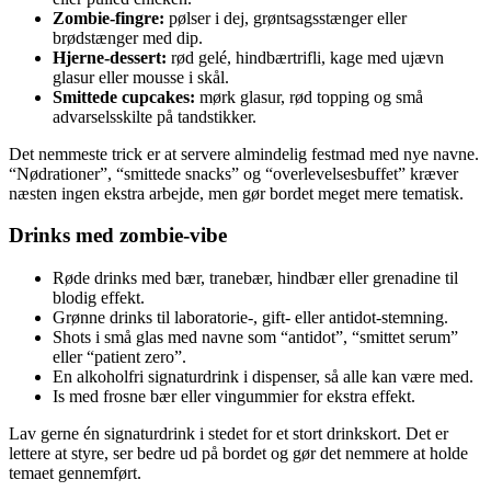
Zombie-fingre:
pølser i dej, grøntsagsstænger eller
brødstænger med dip.
Hjerne-dessert:
rød gelé, hindbærtrifli, kage med ujævn
glasur eller mousse i skål.
Smittede cupcakes:
mørk glasur, rød topping og små
advarselsskilte på tandstikker.
Det nemmeste trick er at servere almindelig festmad med nye navne.
“Nødrationer”, “smittede snacks” og “overlevelsesbuffet” kræver
næsten ingen ekstra arbejde, men gør bordet meget mere tematisk.
Drinks med zombie-vibe
Røde drinks med bær, tranebær, hindbær eller grenadine til
blodig effekt.
Grønne drinks til laboratorie-, gift- eller antidot-stemning.
Shots i små glas med navne som “antidot”, “smittet serum”
eller “patient zero”.
En alkoholfri signaturdrink i dispenser, så alle kan være med.
Is med frosne bær eller vingummier for ekstra effekt.
Lav gerne én signaturdrink i stedet for et stort drinkskort. Det er
lettere at styre, ser bedre ud på bordet og gør det nemmere at holde
temaet gennemført.