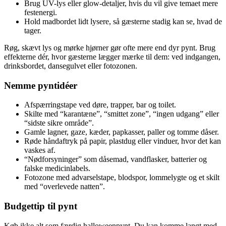
Brug UV-lys eller glow-detaljer, hvis du vil give temaet mere
festenergi.
Hold madbordet lidt lysere, så gæsterne stadig kan se, hvad de
tager.
Røg, skævt lys og mørke hjørner gør ofte mere end dyr pynt. Brug
effekterne dér, hvor gæsterne lægger mærke til dem: ved indgangen,
drinksbordet, dansegulvet eller fotozonen.
Nemme pyntidéer
Afspærringstape ved døre, trapper, bar og toilet.
Skilte med “karantæne”, “smittet zone”, “ingen udgang” eller
“sidste sikre område”.
Gamle lagner, gaze, kæder, papkasser, paller og tomme dåser.
Røde håndaftryk på papir, plastdug eller vinduer, hvor det kan
vaskes af.
“Nødforsyninger” som dåsemad, vandflasker, batterier og
falske medicinlabels.
Fotozone med advarselstape, blodspor, lommelygte og et skilt
med “overlevede natten”.
Budgettip til pynt
Køb ikke alt som færdig halloweenpynt. Du kan komme langt med