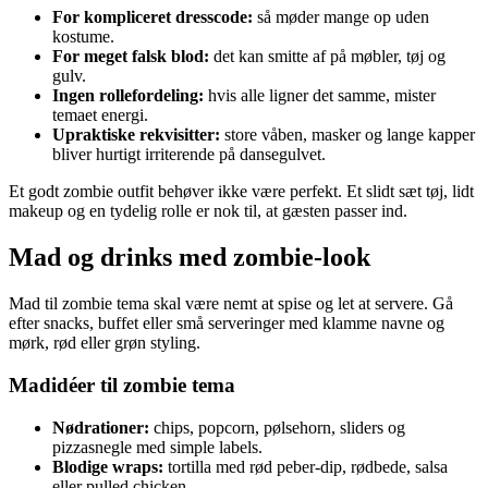
For kompliceret dresscode:
så møder mange op uden
kostume.
For meget falsk blod:
det kan smitte af på møbler, tøj og
gulv.
Ingen rollefordeling:
hvis alle ligner det samme, mister
temaet energi.
Upraktiske rekvisitter:
store våben, masker og lange kapper
bliver hurtigt irriterende på dansegulvet.
Et godt zombie outfit behøver ikke være perfekt. Et slidt sæt tøj, lidt
makeup og en tydelig rolle er nok til, at gæsten passer ind.
Mad og drinks med zombie-look
Mad til zombie tema skal være nemt at spise og let at servere. Gå
efter snacks, buffet eller små serveringer med klamme navne og
mørk, rød eller grøn styling.
Madidéer til zombie tema
Nødrationer:
chips, popcorn, pølsehorn, sliders og
pizzasnegle med simple labels.
Blodige wraps:
tortilla med rød peber-dip, rødbede, salsa
eller pulled chicken.