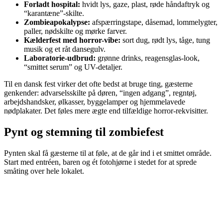
Forladt hospital:
hvidt lys, gaze, plast, røde håndaftryk og
“karantæne”-skilte.
Zombieapokalypse:
afspærringstape, dåsemad, lommelygter,
paller, nødskilte og mørke farver.
Kælderfest med horror-vibe:
sort dug, rødt lys, tåge, tung
musik og et råt dansegulv.
Laboratorie-udbrud:
grønne drinks, reagensglas-look,
“smittet serum” og UV-detaljer.
Til en dansk fest virker det ofte bedst at bruge ting, gæsterne
genkender: advarselsskilte på døren, “ingen adgang”, regntøj,
arbejdshandsker, ølkasser, byggelamper og hjemmelavede
nødplakater. Det føles mere ægte end tilfældige horror-rekvisitter.
Pynt og stemning til zombiefest
Pynten skal få gæsterne til at føle, at de går ind i et smittet område.
Start med entréen, baren og ét fotohjørne i stedet for at sprede
småting over hele lokalet.