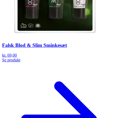
Falsk Blod & Slim Sminkesæt
kr. 69,00
Se produkt