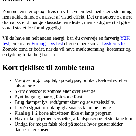
Zombie tema er oplagt, hvis du vil have en fest med stærk stemning,
nem udklædning og masser af visuel effekt. Det er mørkere og mere
dramatisk end mange klassiske temafester, men stadig nemt at gøre
sjovt i stedet for for uhyggeligt.
Vil du have en helt anden energi, kan du overveje en farverig
Y2K
fest
, en kreativ
Forbogstavs fest
eller en mere social
Lyskryds fest
.
Zombie tema er bedst, når du vil have mørk stemning, kostumer og
en tydelig fortælling fra start.
Kort tjekliste til zombie tema
Vælg setting: hospital, apokalypse, bunker, kælderfest eller
laboratorie.
Skriv dresscode: zombie eller overlevende.
Pynt indgang, bar og fotozone først.
Brug dæmpet lys, rødt/grønt skær og advarselsskilte.
Lav én signaturdrink og giv snacks klamme navne.
Planlæg 1-2 korte aktiviteter, ikke et langt program.
Hav makeupfjerner, servietter, affaldsposer og ekstra tape klar.
Undgå for meget falsk blod på steder, hvor gæster sidder,
danser eller spiser.