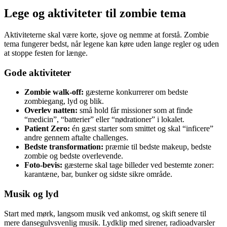
Lege og aktiviteter til zombie tema
Aktiviteterne skal være korte, sjove og nemme at forstå. Zombie
tema fungerer bedst, når legene kan køre uden lange regler og uden
at stoppe festen for længe.
Gode aktiviteter
Zombie walk-off:
gæsterne konkurrerer om bedste
zombiegang, lyd og blik.
Overlev natten:
små hold får missioner som at finde
“medicin”, “batterier” eller “nødrationer” i lokalet.
Patient Zero:
én gæst starter som smittet og skal “inficere”
andre gennem aftalte challenges.
Bedste transformation:
præmie til bedste makeup, bedste
zombie og bedste overlevende.
Foto-bevis:
gæsterne skal tage billeder ved bestemte zoner:
karantæne, bar, bunker og sidste sikre område.
Musik og lyd
Start med mørk, langsom musik ved ankomst, og skift senere til
mere dansegulvsvenlig musik. Lydklip med sirener, radioadvarsler