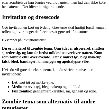
eller zombielyde kan bruges ved indgangen, men lad dem ikke køre
hele aftenen. Det bliver hurtigt trættende.
Invitation og dresscode
Gør invitationen kort og tydelig. Gæsterne skal hurtigt forstå temaet,
rollen og hvor meget de forventes at gøre ud af kostumet.
Eksempel på invitationstekst:
Du er inviteret til zombie tema. Området er afspærret, smitten
spreder sig, og kun de bedst udklædte overlever natten. Kom
som zombie eller overlevende. Tænk mørkt tøj, bleg makeup,
falsk blod, bandager, lommelygte og apokalypse-vibe.
Hvis du vil gøre det ekstra nemt, kan du skrive tre niveauer i
invitationen:
Let:
sort tøj og mørke øjne.
Medium:
revet tøj, bleg makeup og lidt blod.
Full zombie:
gennemført karakter, sår, gangart og rolle.
Zombie tema som alternativ til andre
temafester