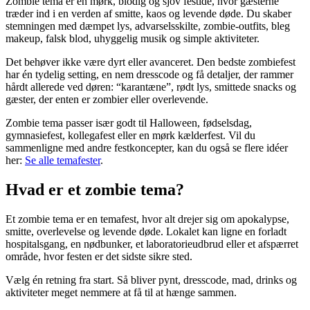
Zombie tema er en mørk, blodig og sjov festidé, hvor gæsterne
træder ind i en verden af smitte, kaos og levende døde. Du skaber
stemningen med dæmpet lys, advarselsskilte, zombie-outfits, bleg
makeup, falsk blod, uhyggelig musik og simple aktiviteter.
Det behøver ikke være dyrt eller avanceret. Den bedste zombiefest
har én tydelig setting, en nem dresscode og få detaljer, der rammer
hårdt allerede ved døren: “karantæne”, rødt lys, smittede snacks og
gæster, der enten er zombier eller overlevende.
Zombie tema passer især godt til Halloween, fødselsdag,
gymnasiefest, kollegafest eller en mørk kælderfest. Vil du
sammenligne med andre festkoncepter, kan du også se flere idéer
her:
Se alle temafester
.
Hvad er et zombie tema?
Et zombie tema er en temafest, hvor alt drejer sig om apokalypse,
smitte, overlevelse og levende døde. Lokalet kan ligne en forladt
hospitalsgang, en nødbunker, et laboratorieudbrud eller et afspærret
område, hvor festen er det sidste sikre sted.
Vælg én retning fra start. Så bliver pynt, dresscode, mad, drinks og
aktiviteter meget nemmere at få til at hænge sammen.