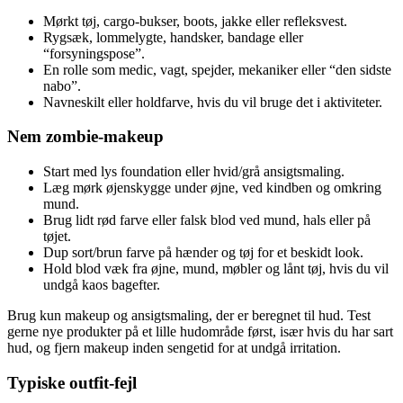
Mørkt tøj, cargo-bukser, boots, jakke eller refleksvest.
Rygsæk, lommelygte, handsker, bandage eller
“forsyningspose”.
En rolle som medic, vagt, spejder, mekaniker eller “den sidste
nabo”.
Navneskilt eller holdfarve, hvis du vil bruge det i aktiviteter.
Nem zombie-makeup
Start med lys foundation eller hvid/grå ansigtsmaling.
Læg mørk øjenskygge under øjne, ved kindben og omkring
mund.
Brug lidt rød farve eller falsk blod ved mund, hals eller på
tøjet.
Dup sort/brun farve på hænder og tøj for et beskidt look.
Hold blod væk fra øjne, mund, møbler og lånt tøj, hvis du vil
undgå kaos bagefter.
Brug kun makeup og ansigtsmaling, der er beregnet til hud. Test
gerne nye produkter på et lille hudområde først, især hvis du har sart
hud, og fjern makeup inden sengetid for at undgå irritation.
Typiske outfit-fejl