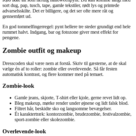
sort dug, pap, tusch, tape, gamle tekstiler, rødt lys og printede
advarselsskilte. Det er billigere, og det ser ofte mere råt og
gennemført ud.
En god tommelfingerregel: pynt hellere tre steder grundigt end hele
rummet halvt. Indgang, bar og fotozone giver mest effekt for
pengene.
Zombie outfit og makeup
Dresscoden skal være nem at forstå. Skriv til gæsterne, at de skal
vælge én af to roller: zombie eller overlevende. Så får festen
automatisk kontrast, og flere kommer med på temaet.
Zombie-look
Gamle jeans, skjorte, T-shirt eller kjole, gerne revet lidt op.
Bleg makeup, mørke render under øjnene og lidt falsk blod.
Filtret hår, beskidte sko og langsomme bevægelser.
Ét karaktertræk: kontorzombie, brudezombie, festivalzombie,
sport-zombie eller skolezombie.
Overlevende-look