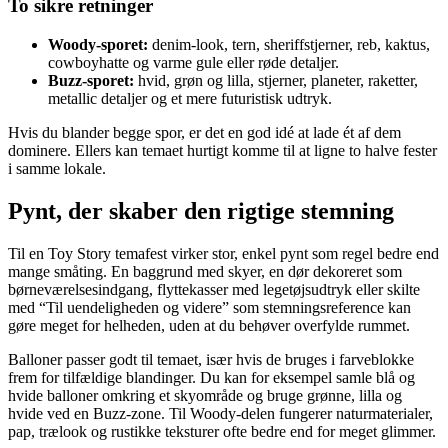
To sikre retninger
Woody-sporet:
denim-look, tern, sheriffstjerner, reb, kaktus,
cowboyhatte og varme gule eller røde detaljer.
Buzz-sporet:
hvid, grøn og lilla, stjerner, planeter, raketter,
metallic detaljer og et mere futuristisk udtryk.
Hvis du blander begge spor, er det en god idé at lade ét af dem
dominere. Ellers kan temaet hurtigt komme til at ligne to halve fester
i samme lokale.
Pynt, der skaber den rigtige stemning
Til en Toy Story temafest virker stor, enkel pynt som regel bedre end
mange småting. En baggrund med skyer, en dør dekoreret som
børneværelsesindgang, flyttekasser med legetøjsudtryk eller skilte
med “Til uendeligheden og videre” som stemningsreference kan
gøre meget for helheden, uden at du behøver overfylde rummet.
Balloner passer godt til temaet, især hvis de bruges i farveblokke
frem for tilfældige blandinger. Du kan for eksempel samle blå og
hvide balloner omkring et skyområde og bruge grønne, lilla og
hvide ved en Buzz-zone. Til Woody-delen fungerer naturmaterialer,
pap, trælook og rustikke teksturer ofte bedre end for meget glimmer.