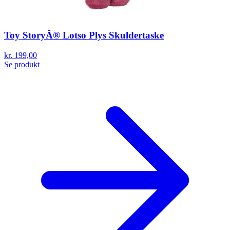
Toy StoryÂ® Lotso Plys Skuldertaske
kr. 199,00
Se produkt