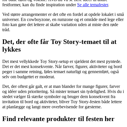
festformer, kan du finde inspiration under
Se alle temafester
.
Ved større arrangementer er det ofte en fordel at opdele lokalet i små
universer. En cowboyzone, en rumzone og et område med lege eller
foto kan gøre det lettere at skabe variation uden at miste den røde
tråd.
Det, der ofte får Toy Story-temaet til at
lykkes
Det mest vellykkede Toy Story-setup er sjældent det mest pyntede.
Det er det mest konsekvente. Når farver, figurer, aktiviteter og bord
peger i samme retning, føles temaet naturligt og gennemført, også
selv om budgettet er moderat.
Det, der oftest går galt, er at man blander for mange figurer, farver
og idéer uden prioritering. Så mister temaet sin tydelighed. Hvis du i
stedet vælger få stærke symboler og bruger dem konsekvent fra
invitation til bord og aktiviteter, bliver Toy Story-festen både lettere
at planlægge og langt mere overbevisende for gæsterne.
Find relevante produkter til festen her