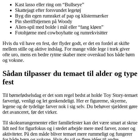
Kast lasso eller ring om “Bullseye”
Skattejagt efter forsvundet legetøj
Byg din egen rumraket af pap og klistermærker
Pin sheriffstjernen på Woody
Alien-spil med bolde i mål eller “fang kløen”
Fotohjørne med cowboyhatte og rumrekvisitter
Hvis du vil have en fest, der flyder godt, er det en fordel at skifte
mellem stille og aktive indslag. For mange vilde lege i træk giver
ofte uro, mens en bedre rytme skaber mere overskud hos både børn
og voksne.
Sådan tilpasser du temaet til alder og type
fest
Til børnefødselsdag er det som regel bedst at holde Toy Story-temaet
farverigt, venligt og let genkendeligt. Her er figurerne, skyerne,
legene og de tydelige farver nok i sig selv. Du behøver sjældent gøre
det avanceret, før det virker.
Til skolearrangementer eller familiefester kan det være smart at skrue
lidt ned for figurfokus og i stedet arbejde mere med farver, zoner og
aktiviteter. På den måde bliver temaet mere rummeligt og fungerer
for både børn og voksne. Hvis du vil se flere idéer til andre