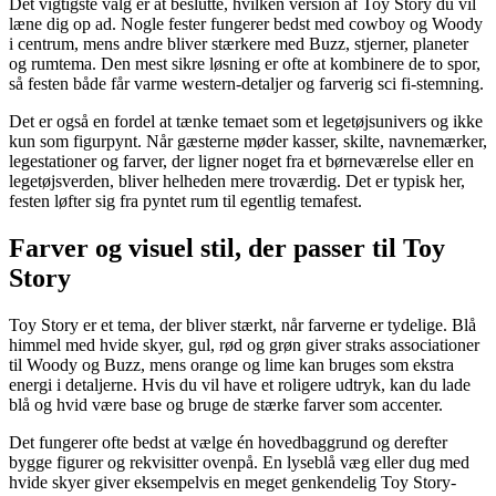
Det vigtigste valg er at beslutte, hvilken version af Toy Story du vil
læne dig op ad. Nogle fester fungerer bedst med cowboy og Woody
i centrum, mens andre bliver stærkere med Buzz, stjerner, planeter
og rumtema. Den mest sikre løsning er ofte at kombinere de to spor,
så festen både får varme western-detaljer og farverig sci fi-stemning.
Det er også en fordel at tænke temaet som et legetøjsunivers og ikke
kun som figurpynt. Når gæsterne møder kasser, skilte, navnemærker,
legestationer og farver, der ligner noget fra et børneværelse eller en
legetøjsverden, bliver helheden mere troværdig. Det er typisk her,
festen løfter sig fra pyntet rum til egentlig temafest.
Farver og visuel stil, der passer til Toy
Story
Toy Story er et tema, der bliver stærkt, når farverne er tydelige. Blå
himmel med hvide skyer, gul, rød og grøn giver straks associationer
til Woody og Buzz, mens orange og lime kan bruges som ekstra
energi i detaljerne. Hvis du vil have et roligere udtryk, kan du lade
blå og hvid være base og bruge de stærke farver som accenter.
Det fungerer ofte bedst at vælge én hovedbaggrund og derefter
bygge figurer og rekvisitter ovenpå. En lyseblå væg eller dug med
hvide skyer giver eksempelvis en meget genkendelig Toy Story-