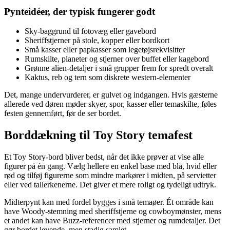
Pynteidéer, der typisk fungerer godt
Sky-baggrund til fotovæg eller gavebord
Sheriffstjerner på stole, kopper eller bordkort
Små kasser eller papkasser som legetøjsrekvisitter
Rumskilte, planeter og stjerner over buffet eller kagebord
Grønne alien-detaljer i små grupper frem for spredt overalt
Kaktus, reb og tern som diskrete western-elementer
Det, mange undervurderer, er gulvet og indgangen. Hvis gæsterne
allerede ved døren møder skyer, spor, kasser eller temaskilte, føles
festen gennemført, før de ser bordet.
Borddækning til Toy Story temafest
Et Toy Story-bord bliver bedst, når det ikke prøver at vise alle
figurer på én gang. Vælg hellere en enkel base med blå, hvid eller
rød og tilføj figurerne som mindre markører i midten, på servietter
eller ved tallerkenerne. Det giver et mere roligt og tydeligt udtryk.
Midterpynt kan med fordel bygges i små temaøer. Ét område kan
have Woody-stemning med sheriffstjerne og cowboymønster, mens
et andet kan have Buzz-referencer med stjerner og rumdetaljer. Det
gør bordet levende, men stadig samlet.