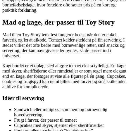
børnefødselsdage, hvor forældre ofte sætter pris på en kort og
praktisk forklaring.
Mad og kage, der passer til Toy Story
Mad til en Toy Story temafest fungerer bedst, når den er enkel,
farverig og let at afkode. Temaet kalder sjældent på fin servering. I
stedet virker det ofte bedre med børnevenlige retter, små snacks og
servering, der kan navngives eller pyntes, så de passer ind i
universet.
Kagebordet er et oplagt sted at gøre temaet ekstra tydeligt. En kage
med skyer, sheriffstjerne eller rumdetaljer er som regel mere elegant
end en kage, der forsøger at vise alle figurer på én gang. Cupcakes,
cookies og frugtspyd kan nemt løftes med farver og små skilte uden
at blive for komplicerede.
Idéer til servering
Sandwich eller minipizza som nem og børnevenlig
hovedservering
Frugt i farver, der passer til temaet
Cupcakes med skyer, stjerner eller sheriffmærker
Popcorn eller snacks i små “legetøjsæsker”