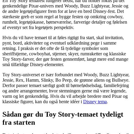
En Toy Story temafest fungerer bedst, når du holder fokus på det
genkendelige Pixar-univers med Woody, Buzz Lightyear, Jessie og
de andre legetøjsfigurer frem for at lave en bred Disney-fest. Det
stærkeste greb er som regel at bygge festen op omkring cowboy,
rumhelt, legetøjskasse, børneværelse, farverige detaljer og følelsen
af eventyr set fra legetøjets perspektiv.
Hvis du vil have temaet til at føles rigtigt fra start, skal invitation,
pynt, bord, aktiviteter og eventuel udklædning pege i samme
retning. I praksis er det ofte de få tydelige symboler som
sheriffstjerne, cowboyhat, stjerner, skyer, rumraketter og klassiske
Toy Story-farver, der gør festen gennemført, langt mere end mange
små tilfældige Disney-elementer.
Toy Story-universet er især forbundet med Woody, Buzz Lightyear,
Jessie, Rex, Hamm, Slinky, Bo Peep, de grønne aliens og Bullseye.
Derfor passer temaet særligt godt til børnefødselsdag, familiefejring
og andre arrangementer, hvor stemningen gerne må være legende,
varm og let genkendelig. Hvis du vil arbejde bredere med Pixar og
klassiske figurer, kan du også hente idéer i
Disney tema
.
Sådan gør du Toy Story-temaet tydeligt
fra starten