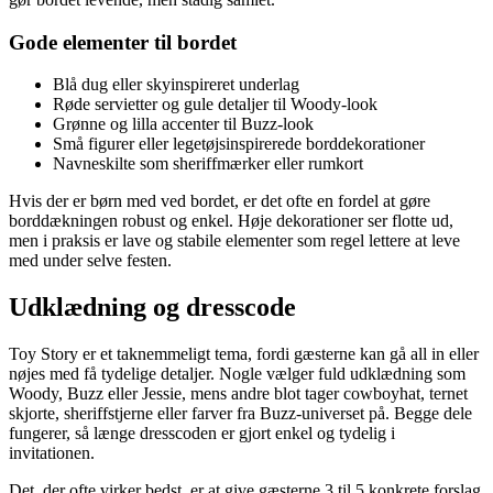
Gode elementer til bordet
Blå dug eller skyinspireret underlag
Røde servietter og gule detaljer til Woody-look
Grønne og lilla accenter til Buzz-look
Små figurer eller legetøjsinspirerede borddekorationer
Navneskilte som sheriffmærker eller rumkort
Hvis der er børn med ved bordet, er det ofte en fordel at gøre
borddækningen robust og enkel. Høje dekorationer ser flotte ud,
men i praksis er lave og stabile elementer som regel lettere at leve
med under selve festen.
Udklædning og dresscode
Toy Story er et taknemmeligt tema, fordi gæsterne kan gå all in eller
nøjes med få tydelige detaljer. Nogle vælger fuld udklædning som
Woody, Buzz eller Jessie, mens andre blot tager cowboyhat, ternet
skjorte, sheriffstjerne eller farver fra Buzz-universet på. Begge dele
fungerer, så længe dresscoden er gjort enkel og tydelig i
invitationen.
Det, der ofte virker bedst, er at give gæsterne 3 til 5 konkrete forslag