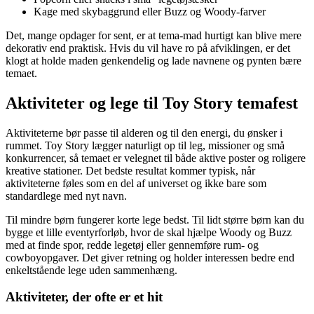
Kage med skybaggrund eller Buzz og Woody-farver
Det, mange opdager for sent, er at tema-mad hurtigt kan blive mere
dekorativ end praktisk. Hvis du vil have ro på afviklingen, er det
klogt at holde maden genkendelig og lade navnene og pynten bære
temaet.
Aktiviteter og lege til Toy Story temafest
Aktiviteterne bør passe til alderen og til den energi, du ønsker i
rummet. Toy Story lægger naturligt op til leg, missioner og små
konkurrencer, så temaet er velegnet til både aktive poster og roligere
kreative stationer. Det bedste resultat kommer typisk, når
aktiviteterne føles som en del af universet og ikke bare som
standardlege med nyt navn.
Til mindre børn fungerer korte lege bedst. Til lidt større børn kan du
bygge et lille eventyrforløb, hvor de skal hjælpe Woody og Buzz
med at finde spor, redde legetøj eller gennemføre rum- og
cowboyopgaver. Det giver retning og holder interessen bedre end
enkeltstående lege uden sammenhæng.
Aktiviteter, der ofte er et hit