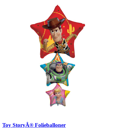
Toy StoryÂ® Folieballoner