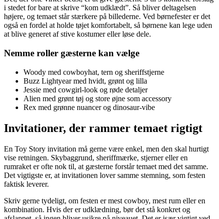
i stedet for bare at skrive “kom udklædt”. Så bliver deltagelsen
højere, og temaet står stærkere på billederne. Ved børnefester er det
også en fordel at holde tøjet komfortabelt, så børnene kan lege uden
at blive generet af stive kostumer eller løse dele.
Nemme roller gæsterne kan vælge
Woody med cowboyhat, tern og sheriffstjerne
Buzz Lightyear med hvidt, grønt og lilla
Jessie med cowgirl-look og røde detaljer
Alien med grønt tøj og store øjne som accessory
Rex med grønne nuancer og dinosaur-vibe
Invitationer, der rammer temaet rigtigt
En Toy Story invitation må gerne være enkel, men den skal hurtigt
vise retningen. Skybaggrund, sheriffmærke, stjerner eller en
rumraket er ofte nok til, at gæsterne forstår temaet med det samme.
Det vigtigste er, at invitationen lover samme stemning, som festen
faktisk leverer.
Skriv gerne tydeligt, om festen er mest cowboy, mest rum eller en
kombination. Hvis der er udklædning, bør det stå konkret og
afslappet, så ingen bliver usikre på niveauet. Det er især vigtigt ved