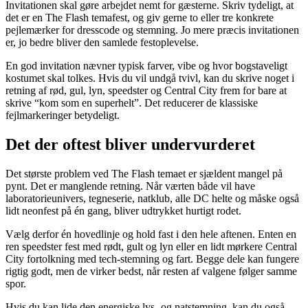
Invitationen skal gøre arbejdet nemt for gæsterne. Skriv tydeligt, at
det er en The Flash temafest, og giv gerne to eller tre konkrete
pejlemærker for dresscode og stemning. Jo mere præcis invitationen
er, jo bedre bliver den samlede festoplevelse.
En god invitation nævner typisk farver, vibe og hvor bogstaveligt
kostumet skal tolkes. Hvis du vil undgå tvivl, kan du skrive noget i
retning af rød, gul, lyn, speedster og Central City frem for bare at
skrive “kom som en superhelt”. Det reducerer de klassiske
fejlmarkeringer betydeligt.
Det der oftest bliver undervurderet
Det største problem ved The Flash temaet er sjældent mangel på
pynt. Det er manglende retning. Når værten både vil have
laboratorieunivers, tegneserie, natklub, alle DC helte og måske også
lidt neonfest på én gang, bliver udtrykket hurtigt rodet.
Vælg derfor én hovedlinje og hold fast i den hele aftenen. Enten en
ren speedster fest med rødt, gult og lyn eller en lidt mørkere Central
City fortolkning med tech-stemning og fart. Begge dele kan fungere
rigtig godt, men de virker bedst, når resten af valgene følger samme
spor.
Hvis du kan lide den energiske lys- og natstemning, kan du også