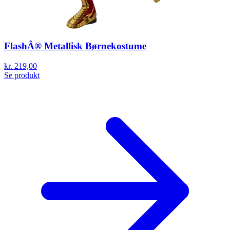
FlashÂ® Metallisk Børnekostume
kr. 219,00
Se produkt