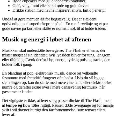
Røde cupcakes med gule topperdekorationer.
Gelé, vingummi eller slik i røde og gule farver.
Drikke station med navne inspireret af lyn, fart og energi.
Undgå at gøre menuen alt for bogstavelig. Det er sjældent
nødvendigt med superhelteprint på alt. En ren farvelinje og et par
gode navne på kort eller skilte er normalt nok til at holde tråden.
Musik og energi i løbet af aftenen
Musikken skal understøtte bevægelse. The Flash er et tema, der
mister meget af sin identitet, hvis lydsiden bliver for tung, langsom
eller tilfældig. Tænk derfor i høj energi, tydelig puls og tracks, der
holder folk i gang.
En blanding af pop, elektronisk musik, dance og velkendte
festnumre med fremdrift fungerer ofte bedst. Hvis du vil bygge
stemningen op, kan du starte med mere cinematic eller elektroniske
numre og derefter skrue over i mere dansevenlig festmusik, når
gæsterne er landet.
Det vigtigste er ikke, at hver sang passer direkte til The Flash, men
at
tempo og flow
føles rigtigt. Pauser, døde overgange og for mange
skift i stil dræner hurtigt den fartfornemmelse, som temaet ellers
lever af.