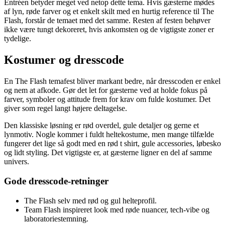
Entréen betyder meget ved netop dette tema. Hvis gæsterne mødes
af lyn, røde farver og et enkelt skilt med en hurtig reference til The
Flash, forstår de temaet med det samme. Resten af festen behøver
ikke være tungt dekoreret, hvis ankomsten og de vigtigste zoner er
tydelige.
Kostumer og dresscode
En The Flash temafest bliver markant bedre, når dresscoden er enkel
og nem at afkode. Gør det let for gæsterne ved at holde fokus på
farver, symboler og attitude frem for krav om fulde kostumer. Det
giver som regel langt højere deltagelse.
Den klassiske løsning er rød overdel, gule detaljer og gerne et
lynmotiv. Nogle kommer i fuldt heltekostume, men mange tilfælde
fungerer det lige så godt med en rød t shirt, gule accessories, løbesko
og lidt styling. Det vigtigste er, at gæsterne ligner en del af samme
univers.
Gode dresscode-retninger
The Flash selv med rød og gul helteprofil.
Team Flash inspireret look med røde nuancer, tech-vibe og
laboratoriestemning.