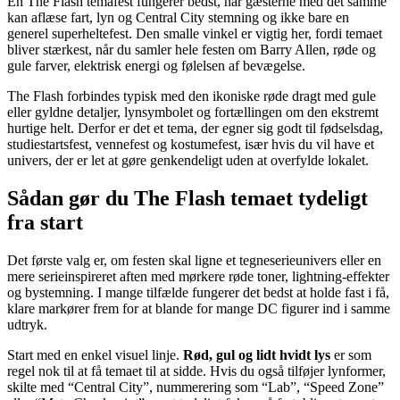
En The Flash temafest fungerer bedst, når gæsterne med det samme
kan aflæse fart, lyn og Central City stemning og ikke bare en
generel superheltefest. Den smalle vinkel er vigtig her, fordi temaet
bliver stærkest, når du samler hele festen om Barry Allen, røde og
gule farver, elektrisk energi og følelsen af bevægelse.
The Flash forbindes typisk med den ikoniske røde dragt med gule
eller gyldne detaljer, lynsymbolet og fortællingen om den ekstremt
hurtige helt. Derfor er det et tema, der egner sig godt til fødselsdag,
studiestartsfest, vennefest og kostumefest, især hvis du vil have et
univers, der er let at gøre genkendeligt uden at overfylde lokalet.
Sådan gør du The Flash temaet tydeligt
fra start
Det første valg er, om festen skal ligne et tegneserieunivers eller en
mere serieinspireret aften med mørkere røde toner, lightning-effekter
og bystemning. I mange tilfælde fungerer det bedst at holde fast i få,
klare markører frem for at blande for mange DC figurer ind i samme
udtryk.
Start med en enkel visuel linje.
Rød, gul og lidt hvidt lys
er som
regel nok til at få temaet til at sidde. Hvis du også tilføjer lynformer,
skilte med “Central City”, nummerering som “Lab”, “Speed Zone”