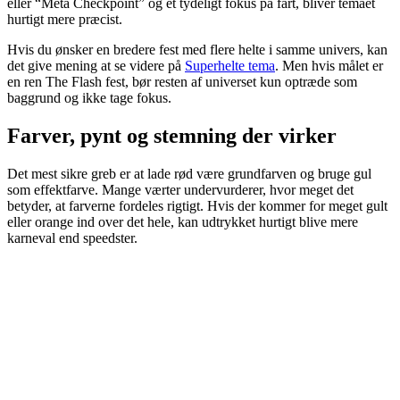
eller “Meta Checkpoint” og et tydeligt fokus på fart, bliver temaet
hurtigt mere præcist.
Hvis du ønsker en bredere fest med flere helte i samme univers, kan
det give mening at se videre på
Superhelte tema
. Men hvis målet er
en ren The Flash fest, bør resten af universet kun optræde som
baggrund og ikke tage fokus.
Farver, pynt og stemning der virker
Det mest sikre greb er at lade rød være grundfarven og bruge gul
som effektfarve. Mange værter undervurderer, hvor meget det
betyder, at farverne fordeles rigtigt. Hvis der kommer for meget gult
eller orange ind over det hele, kan udtrykket hurtigt blive mere
karneval end speedster.