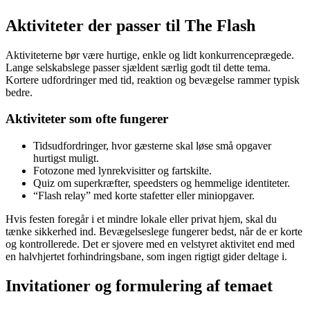
Aktiviteter der passer til The Flash
Aktiviteterne bør være hurtige, enkle og lidt konkurrenceprægede.
Lange selskabslege passer sjældent særlig godt til dette tema.
Kortere udfordringer med tid, reaktion og bevægelse rammer typisk
bedre.
Aktiviteter som ofte fungerer
Tidsudfordringer, hvor gæsterne skal løse små opgaver
hurtigst muligt.
Fotozone med lynrekvisitter og fartskilte.
Quiz om superkræfter, speedsters og hemmelige identiteter.
“Flash relay” med korte stafetter eller miniopgaver.
Hvis festen foregår i et mindre lokale eller privat hjem, skal du
tænke sikkerhed ind. Bevægelseslege fungerer bedst, når de er korte
og kontrollerede. Det er sjovere med en velstyret aktivitet end med
en halvhjertet forhindringsbane, som ingen rigtigt gider deltage i.
Invitationer og formulering af temaet