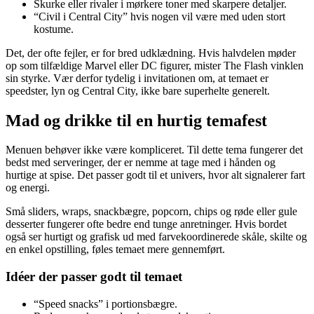
Skurke eller rivaler i mørkere toner med skarpere detaljer.
“Civil i Central City” hvis nogen vil være med uden stort
kostume.
Det, der ofte fejler, er for bred udklædning. Hvis halvdelen møder
op som tilfældige Marvel eller DC figurer, mister The Flash vinklen
sin styrke. Vær derfor tydelig i invitationen om, at temaet er
speedster, lyn og Central City, ikke bare superhelte generelt.
Mad og drikke til en hurtig temafest
Menuen behøver ikke være kompliceret. Til dette tema fungerer det
bedst med serveringer, der er nemme at tage med i hånden og
hurtige at spise. Det passer godt til et univers, hvor alt signalerer fart
og energi.
Små sliders, wraps, snackbægre, popcorn, chips og røde eller gule
desserter fungerer ofte bedre end tunge anretninger. Hvis bordet
også ser hurtigt og grafisk ud med farvekoordinerede skåle, skilte og
en enkel opstilling, føles temaet mere gennemført.
Idéer der passer godt til temaet
“Speed snacks” i portionsbægre.