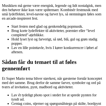
Musikken må gerne være energisk, legende og lidt nostalgisk, men
den behøver ikke kun være spiltemaer. Kombinér festmusik med
små lydeffekter, level-navne og farvet lys, så stemningen føles som
en arcade-inspireret fest.
Start festen med glad og genkendelig popmusik.
Brug korte lydeffekter til aktiviteter, præmier eller “level
completed”-øjeblikke.
Hold lyset lyst og farverigt, så rød, blå, gul og grøn stadig
popper.
Lav en lille pointtavle, hvis I kører konkurrencer i løbet af
aftenen.
Sådan får du temaet til at føles
gennemført
Et Super Mario tema bliver stærkest, når gæsterne forstår konceptet
med det samme. Brug derfor de samme farver, symboler og ord på
tværs af invitation, pynt, madbord og aktiviteter.
Lav ét tydeligt photo spot i stedet for at sprede pynten for
tyndt ud.
Gentag coins, stjerner og spørgsmålstegn på skilte, bordpynt