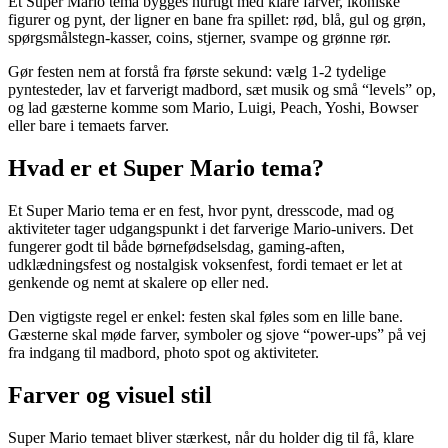
Et Super Mario tema bygges hurtigt med klare farver, ikoniske
figurer og pynt, der ligner en bane fra spillet: rød, blå, gul og grøn,
spørgsmålstegn-kasser, coins, stjerner, svampe og grønne rør.
Gør festen nem at forstå fra første sekund: vælg 1-2 tydelige
pyntesteder, lav et farverigt madbord, sæt musik og små “levels” op,
og lad gæsterne komme som Mario, Luigi, Peach, Yoshi, Bowser
eller bare i temaets farver.
Hvad er et Super Mario tema?
Et Super Mario tema er en fest, hvor pynt, dresscode, mad og
aktiviteter tager udgangspunkt i det farverige Mario-univers. Det
fungerer godt til både børnefødselsdag, gaming-aften,
udklædningsfest og nostalgisk voksenfest, fordi temaet er let at
genkende og nemt at skalere op eller ned.
Den vigtigste regel er enkel: festen skal føles som en lille bane.
Gæsterne skal møde farver, symboler og sjove “power-ups” på vej
fra indgang til madbord, photo spot og aktiviteter.
Farver og visuel stil
Super Mario temaet bliver stærkest, når du holder dig til få, klare