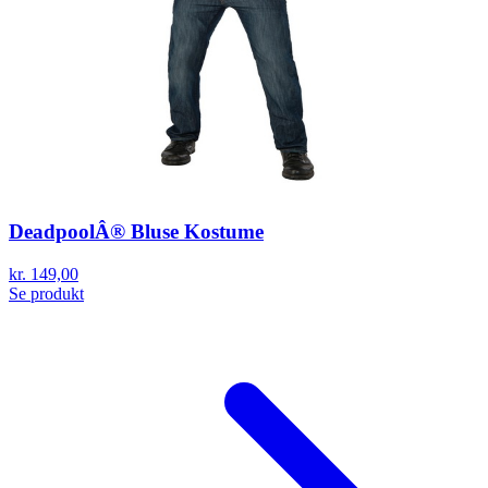
DeadpoolÂ® Bluse Kostume
kr. 149,00
Se produkt