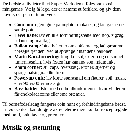
De bedste aktiviteter til et Super Mario tema føles som små
minigames. Vælg få lege, der er nemme at forklare, og giv dem
navne, der passer til universet.
Coin hunt:
gem gule papmønter i lokalet, og lad gæsterne
samle point.
Level-bane:
lav en lille forhindringsbane med hop, zigzag,
balance og målflag.
Ballontramp:
bind balloner om anklerne, og lad gæsterne
“besejre fjender” ved at sprænge hinandens balloner.
Mario Kart-turnering:
brug konsol, skærm og en simpel
turneringsplan, hvis festen har gaming som midtpunkt.
Photo corner:
stil caps, overskæg, kroner, stjerner og
spørgsmålstegn-skilte frem.
Power-up quiz:
lav korte spørgsmål om figurer, spil, musik
eller 90’er/00’er-nostalgi.
Boss battle:
afslut med en holdkonkurrence, hvor vinderen
får chokoladecoins eller små præmier.
Til børnefødselsdag fungerer coin hunt og forhindringsbane bedst.
Til voksenfest kan du gøre aktiviteterne mere konkurrenceprægede
med hold, pointtavle og præmier.
Musik og stemning