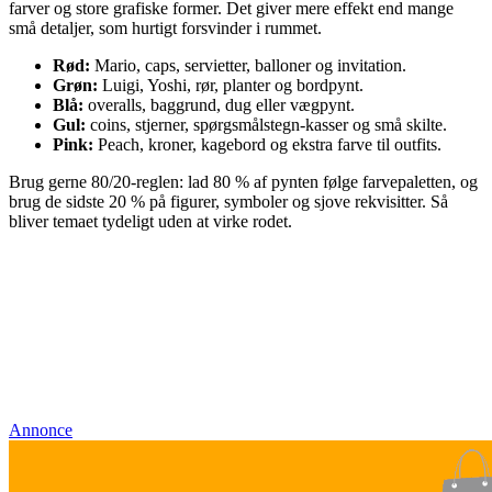
farver og store grafiske former. Det giver mere effekt end mange
små detaljer, som hurtigt forsvinder i rummet.
Rød:
Mario, caps, servietter, balloner og invitation.
Grøn:
Luigi, Yoshi, rør, planter og bordpynt.
Blå:
overalls, baggrund, dug eller vægpynt.
Gul:
coins, stjerner, spørgsmålstegn-kasser og små skilte.
Pink:
Peach, kroner, kagebord og ekstra farve til outfits.
Brug gerne 80/20-reglen: lad 80 % af pynten følge farvepaletten, og
brug de sidste 20 % på figurer, symboler og sjove rekvisitter. Så
bliver temaet tydeligt uden at virke rodet.
Annonce