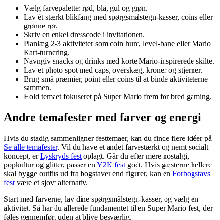
Vælg farvepalette: rød, blå, gul og grøn.
Lav ét stærkt blikfang med spørgsmålstegn-kasser, coins eller
grønne rør.
Skriv en enkel dresscode i invitationen.
Planlæg 2-3 aktiviteter som coin hunt, level-bane eller Mario
Kart-turnering.
Navngiv snacks og drinks med korte Mario-inspirerede skilte.
Lav et photo spot med caps, overskæg, kroner og stjerner.
Brug små præmier, point eller coins til at binde aktiviteterne
sammen.
Hold temaet fokuseret på Super Mario frem for bred gaming.
Andre temafester med farver og energi
Hvis du stadig sammenligner festtemaer, kan du finde flere idéer på
Se alle temafester
. Vil du have et andet farvestærkt og nemt socialt
koncept, er
Lyskryds fest
oplagt. Går du efter mere nostalgi,
popkultur og glitter, passer en
Y2K fest
godt. Hvis gæsterne hellere
skal bygge outfits ud fra bogstaver end figurer, kan en
Forbogstavs
fest
være et sjovt alternativ.
Start med farverne, lav dine spørgsmålstegn-kasser, og vælg én
aktivitet. Så har du allerede fundamentet til en Super Mario fest, der
føles gennemført uden at blive besværlig.