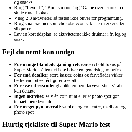
og snacks.
Brug “Level 1”, “Bonus round” og “Game over” som små
skilte rundt i lokalet.
Vælg 2-3 aktiviteter, så festen ikke bliver for programtung.
Brug små præmier som chokoladecoins, klistermærker eller
slikposer.
Lav en kort tidsplan, så aktiviteterne ikke drukner i fri leg og
snak.
Fejl du nemt kan undgå
For mange blandede gaming-referencer:
hold fokus på
Super Mario, så temaet ikke bliver en generisk gamingfest.
For små detaljer:
store kasser, coins og farveflader virker
bedre end bittesmå figurer overalt.
For svær dresscode:
giv altid en nem farveversion, så alle
kan deltage.
Ingen aktivitet:
selv én coin hunt eller et photo spot gør
temaet mere levende.
For meget pynt overalt:
saml energien i entré, madbord og
photo spot.
Hurtig tjekliste til Super Mario fest