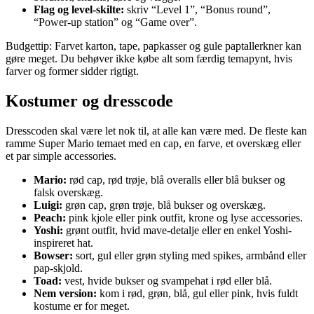
Flag og level-skilte:
skriv “Level 1”, “Bonus round”,
“Power-up station” og “Game over”.
Budgettip: Farvet karton, tape, papkasser og gule paptallerkner kan
gøre meget. Du behøver ikke købe alt som færdig temapynt, hvis
farver og former sidder rigtigt.
Kostumer og dresscode
Dresscoden skal være let nok til, at alle kan være med. De fleste kan
ramme Super Mario temaet med en cap, en farve, et overskæg eller
et par simple accessories.
Mario:
rød cap, rød trøje, blå overalls eller blå bukser og
falsk overskæg.
Luigi:
grøn cap, grøn trøje, blå bukser og overskæg.
Peach:
pink kjole eller pink outfit, krone og lyse accessories.
Yoshi:
grønt outfit, hvid mave-detalje eller en enkel Yoshi-
inspireret hat.
Bowser:
sort, gul eller grøn styling med spikes, armbånd eller
pap-skjold.
Toad:
vest, hvide bukser og svampehat i rød eller blå.
Nem version:
kom i rød, grøn, blå, gul eller pink, hvis fuldt
kostume er for meget.