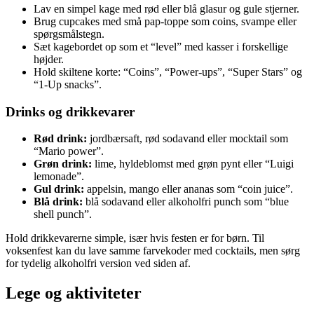
Lav en simpel kage med rød eller blå glasur og gule stjerner.
Brug cupcakes med små pap-toppe som coins, svampe eller
spørgsmålstegn.
Sæt kagebordet op som et “level” med kasser i forskellige
højder.
Hold skiltene korte: “Coins”, “Power-ups”, “Super Stars” og
“1-Up snacks”.
Drinks og drikkevarer
Rød drink:
jordbærsaft, rød sodavand eller mocktail som
“Mario power”.
Grøn drink:
lime, hyldeblomst med grøn pynt eller “Luigi
lemonade”.
Gul drink:
appelsin, mango eller ananas som “coin juice”.
Blå drink:
blå sodavand eller alkoholfri punch som “blue
shell punch”.
Hold drikkevarerne simple, især hvis festen er for børn. Til
voksenfest kan du lave samme farvekoder med cocktails, men sørg
for tydelig alkoholfri version ved siden af.
Lege og aktiviteter