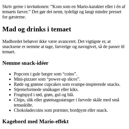
Skriv gerne i invitationen: “Kom som en Mario-karakter eller i én af
temaets farver.” Det gør det nemt, tydeligt og langt mindre presset
for gæsterne.
Mad og drinks i temaet
Madbordet behøver ikke være avanceret. Det vigtigste er, at
snacksene er nemme at tage, farverige og navngivet, så de passer til
temaet.
Nemme snack-idéer
Popcorn i gule bægre som “coins”.
Mini-pizzaer som “power-up slices”.
Røde og grønne cupcakes som svampe-inspirerede snacks.
Stjerneformede småkager eller kiks.
Frugtspyd i rød, grøn, gul og blå.
Chips, slik eller grøntsagsstænger i farvede skåle med små
temaskilte.
Chokoladecoins som præmier, bordpynt eller snack.
Kagebord med Mario-effekt