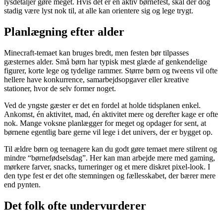
lysdetaljer gøre meget. Hvis det er en aktiv børnefest, skal der dog
stadig være lyst nok til, at alle kan orientere sig og lege trygt.
Planlægning efter alder
Minecraft-temaet kan bruges bredt, men festen bør tilpasses
gæsternes alder. Små børn har typisk mest glæde af genkendelige
figurer, korte lege og tydelige rammer. Større børn og tweens vil ofte
hellere have konkurrence, samarbejdsopgaver eller kreative
stationer, hvor de selv former noget.
Ved de yngste gæster er det en fordel at holde tidsplanen enkel.
Ankomst, én aktivitet, mad, én aktivitet mere og derefter kage er ofte
nok. Mange voksne planlægger for meget og opdager for sent, at
børnene egentlig bare gerne vil lege i det univers, der er bygget op.
Til ældre børn og teenagere kan du godt gøre temaet mere stilrent og
mindre “børnefødselsdag”. Her kan man arbejde mere med gaming,
mørkere farver, snacks, turneringer og et mere diskret pixel-look. I
den type fest er det ofte stemningen og fællesskabet, der bærer mere
end pynten.
Det folk ofte undervurderer