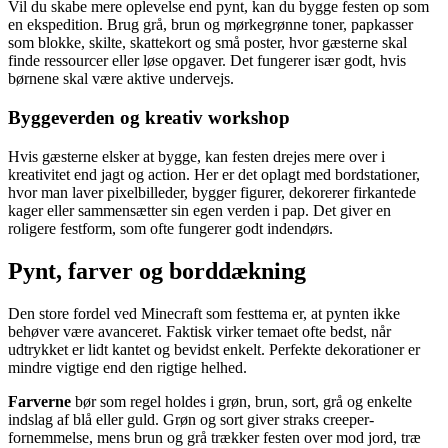
Vil du skabe mere oplevelse end pynt, kan du bygge festen op som
en ekspedition. Brug grå, brun og mørkegrønne toner, papkasser
som blokke, skilte, skattekort og små poster, hvor gæsterne skal
finde ressourcer eller løse opgaver. Det fungerer især godt, hvis
børnene skal være aktive undervejs.
Byggeverden og kreativ workshop
Hvis gæsterne elsker at bygge, kan festen drejes mere over i
kreativitet end jagt og action. Her er det oplagt med bordstationer,
hvor man laver pixelbilleder, bygger figurer, dekorerer firkantede
kager eller sammensætter sin egen verden i pap. Det giver en
roligere festform, som ofte fungerer godt indendørs.
Pynt, farver og borddækning
Den store fordel ved Minecraft som festtema er, at pynten ikke
behøver være avanceret. Faktisk virker temaet ofte bedst, når
udtrykket er lidt kantet og bevidst enkelt. Perfekte dekorationer er
mindre vigtige end den rigtige helhed.
Farverne
bør som regel holdes i grøn, brun, sort, grå og enkelte
indslag af blå eller guld. Grøn og sort giver straks creeper-
fornemmelse, mens brun og grå trækker festen over mod jord, træ