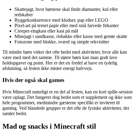
Skattejagt, hvor børnene skal finde diamanter, kul eller
redskaber
Byggekonkurrence med klodser, pap eller LEGO
Pixel-art på ternet papir eller med små farvede firkanter
Creeper-ringkast eller kast på mål
Minejagt i sandkasse, risbakke eller kasse med gemte skatte
Fotozone med blokke, sværd og simple rekvisitter
Til mindre børn virker det ofte bedst med aktiviteter, hvor alle kan
være med med det samme. Til større børn kan man godt lave
holdopgaver og point. Her er det en fordel at have en tydelig
afslutning, så festen ikke mister energi halvvejs.
Hvis der også skal games
Hvis Minecraft naturligt er en del af festen, kan en kort spille-session
være oplagt. Det fungerer dog bedst som et supplement og ikke som
hele programmet, medmindre gæsterne specifikt er inviteret til
gaming. Ved blandede grupper er det ofte de fysiske aktiviteter, der
samler bedst.
Mad og snacks i Minecraft stil