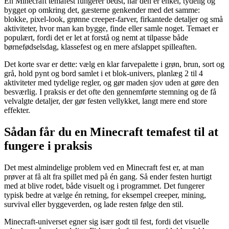
En Minecraft temafest fungerer bedst, når den er enkel, tydelig og
bygget op omkring det, gæsterne genkender med det samme:
blokke, pixel-look, grønne creeper-farver, firkantede detaljer og små
aktiviteter, hvor man kan bygge, finde eller samle noget. Temaet er
populært, fordi det er let at forstå og nemt at tilpasse både
børnefødselsdag, klassefest og en mere afslappet spilleaften.
Det korte svar er dette: vælg en klar farvepalette i grøn, brun, sort og
grå, hold pynt og bord samlet i et blok-univers, planlæg 2 til 4
aktiviteter med tydelige regler, og gør maden sjov uden at gøre den
besværlig. I praksis er det ofte den gennemførte stemning og de få
velvalgte detaljer, der gør festen vellykket, langt mere end store
effekter.
Sådan får du en Minecraft temafest til at
fungere i praksis
Det mest almindelige problem ved en Minecraft fest er, at man
prøver at få alt fra spillet med på én gang. Så ender festen hurtigt
med at blive rodet, både visuelt og i programmet. Det fungerer
typisk bedre at vælge én retning, for eksempel creeper, mining,
survival eller byggeverden, og lade resten følge den stil.
Minecraft-universet egner sig især godt til fest, fordi det visuelle