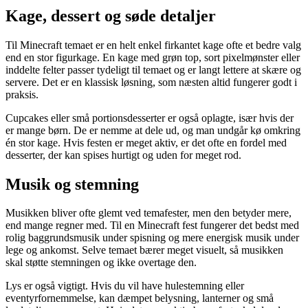
Kage, dessert og søde detaljer
Til Minecraft temaet er en helt enkel firkantet kage ofte et bedre valg
end en stor figurkage. En kage med grøn top, sort pixelmønster eller
inddelte felter passer tydeligt til temaet og er langt lettere at skære og
servere. Det er en klassisk løsning, som næsten altid fungerer godt i
praksis.
Cupcakes eller små portionsdesserter er også oplagte, især hvis der
er mange børn. De er nemme at dele ud, og man undgår kø omkring
én stor kage. Hvis festen er meget aktiv, er det ofte en fordel med
desserter, der kan spises hurtigt og uden for meget rod.
Musik og stemning
Musikken bliver ofte glemt ved temafester, men den betyder mere,
end mange regner med. Til en Minecraft fest fungerer det bedst med
rolig baggrundsmusik under spisning og mere energisk musik under
lege og ankomst. Selve temaet bærer meget visuelt, så musikken
skal støtte stemningen og ikke overtage den.
Lys er også vigtigt. Hvis du vil have hulestemning eller
eventyrfornemmelse, kan dæmpet belysning, lanterner og små