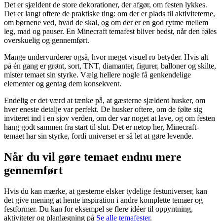
Det er sjældent de store dekorationer, der afgør, om festen lykkes.
Det er langt oftere de praktiske ting: om der er plads til aktiviteterne,
om børnene ved, hvad de skal, og om der er en god rytme mellem
leg, mad og pauser. En Minecraft temafest bliver bedst, når den føles
overskuelig og gennemført.
Mange undervurderer også, hvor meget visuel ro betyder. Hvis alt
på én gang er grønt, sort, TNT, diamanter, figurer, balloner og skilte,
mister temaet sin styrke. Vælg hellere nogle få genkendelige
elementer og gentag dem konsekvent.
Endelig er det værd at tænke på, at gæsterne sjældent husker, om
hver eneste detalje var perfekt. De husker oftere, om de følte sig
inviteret ind i en sjov verden, om der var noget at lave, og om festen
hang godt sammen fra start til slut. Det er netop her, Minecraft-
temaet har sin styrke, fordi universet er så let at gøre levende.
Når du vil gøre temaet endnu mere
gennemført
Hvis du kan mærke, at gæsterne elsker tydelige festuniverser, kan
det give mening at hente inspiration i andre komplette temaer og
festformer. Du kan for eksempel se flere idéer til oppyntning,
aktiviteter og planlægning på
Se alle temafester
.