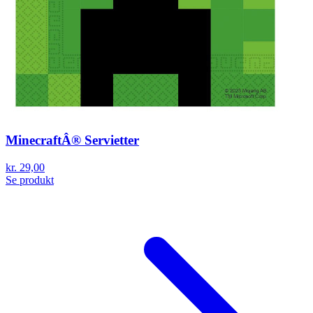
MinecraftÂ® Servietter
kr. 29,00
Se produkt