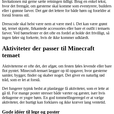
Invitationen må gerne sætte retningen tidligt. Brug en enkel tekst,
hvor det fremgår, om gæsterne skal komme som eventyrere, builders
eller i grønne farver. Det gør det lettere for både børn og forældre at
forstå festens stil.
Dresscode skal helst være nem at være med i. Det kan være grønt
tøj, ternet skjorte, firkantede accessories eller bare et outfit i temaets
farver. Ved børnefester er det ofte en fordel at holde det frivilligt, så
ingen føler sig forkerte, hvis de ikke kommer udklædt.
Aktiviteter der passer til Minecraft
temaet
Aktiviteterne er ofte det, der afgør, om festen føles levende eller bare
flot pyntet. Minecraft-temaet lægger op til opgaver, hvor gæsterne
samler, bygger, finder og skaber noget. Det giver en naturlig rød
tråd, som er let at forstå.
Det fungerer typisk bedst at planlægge få aktiviteter, som er lette at
gå til. For mange poster stresser både værter og gæster, især hvis
deltagerne er yngre børn. En god tommelfingerregel er at vælge
aktiviteter, der hurtigt kan forklares og ikke kræver lang ventetid.
Gode idéer til lege og poster