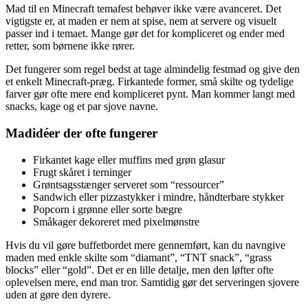
Mad til en Minecraft temafest behøver ikke være avanceret. Det
vigtigste er, at maden er nem at spise, nem at servere og visuelt
passer ind i temaet. Mange gør det for kompliceret og ender med
retter, som børnene ikke rører.
Det fungerer som regel bedst at tage almindelig festmad og give den
et enkelt Minecraft-præg. Firkantede former, små skilte og tydelige
farver gør ofte mere end kompliceret pynt. Man kommer langt med
snacks, kage og et par sjove navne.
Madidéer der ofte fungerer
Firkantet kage eller muffins med grøn glasur
Frugt skåret i terninger
Grøntsagsstænger serveret som “ressourcer”
Sandwich eller pizzastykker i mindre, håndterbare stykker
Popcorn i grønne eller sorte bægre
Småkager dekoreret med pixelmønstre
Hvis du vil gøre buffetbordet mere gennemført, kan du navngive
maden med enkle skilte som “diamant”, “TNT snack”, “grass
blocks” eller “gold”. Det er en lille detalje, men den løfter ofte
oplevelsen mere, end man tror. Samtidig gør det serveringen sjovere
uden at gøre den dyrere.