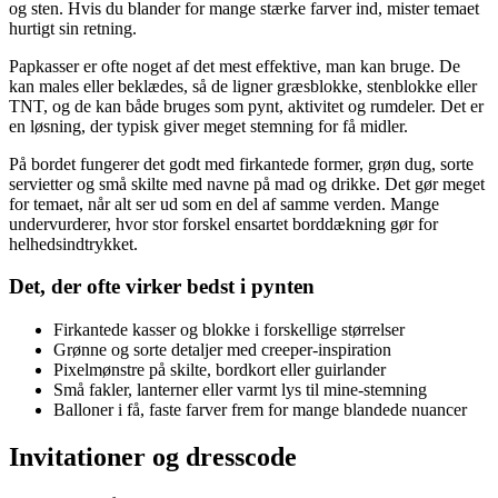
og sten. Hvis du blander for mange stærke farver ind, mister temaet
hurtigt sin retning.
Papkasser er ofte noget af det mest effektive, man kan bruge. De
kan males eller beklædes, så de ligner græsblokke, stenblokke eller
TNT, og de kan både bruges som pynt, aktivitet og rumdeler. Det er
en løsning, der typisk giver meget stemning for få midler.
På bordet fungerer det godt med firkantede former, grøn dug, sorte
servietter og små skilte med navne på mad og drikke. Det gør meget
for temaet, når alt ser ud som en del af samme verden. Mange
undervurderer, hvor stor forskel ensartet borddækning gør for
helhedsindtrykket.
Det, der ofte virker bedst i pynten
Firkantede kasser og blokke i forskellige størrelser
Grønne og sorte detaljer med creeper-inspiration
Pixelmønstre på skilte, bordkort eller guirlander
Små fakler, lanterner eller varmt lys til mine-stemning
Balloner i få, faste farver frem for mange blandede nuancer
Invitationer og dresscode