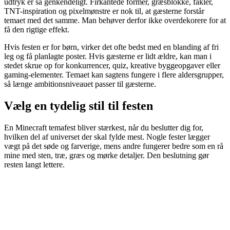
udtryk er så genkendeligt. Firkantede former, græsblokke, fakler,
TNT-inspiration og pixelmønstre er nok til, at gæsterne forstår
temaet med det samme. Man behøver derfor ikke overdekorere for at
få den rigtige effekt.
Hvis festen er for børn, virker det ofte bedst med en blanding af fri
leg og få planlagte poster. Hvis gæsterne er lidt ældre, kan man i
stedet skrue op for konkurrencer, quiz, kreative byggeopgaver eller
gaming-elementer. Temaet kan sagtens fungere i flere aldersgrupper,
så længe ambitionsniveauet passer til gæsterne.
Vælg en tydelig stil til festen
En Minecraft temafest bliver stærkest, når du beslutter dig for,
hvilken del af universet der skal fylde mest. Nogle fester lægger
vægt på det søde og farverige, mens andre fungerer bedre som en rå
mine med sten, træ, græs og mørke detaljer. Den beslutning gør
resten langt lettere.