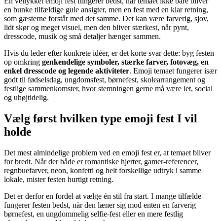
En vellykket emoji fest fungerer bedst, når temaet ikke bare bliver
en bunke tilfældige gule ansigter, men en fest med en klar retning,
som gæsterne forstår med det samme. Det kan være farverig, sjov,
lidt skør og meget visuel, men den bliver stærkest, når pynt,
dresscode, musik og små detaljer hænger sammen.
Hvis du leder efter konkrete idéer, er det korte svar dette: byg festen
op omkring
genkendelige symboler, stærke farver, fotovæg, en
enkel dresscode og legende aktiviteter
. Emoji temaet fungerer især
godt til fødselsdag, ungdomsfest, børnefest, skolearrangement og
festlige sammenkomster, hvor stemningen gerne må være let, social
og uhøjtidelig.
Vælg først hvilken type emoji fest I vil
holde
Det mest almindelige problem ved en emoji fest er, at temaet bliver
for bredt. Når der både er romantiske hjerter, gamer-referencer,
regnbuefarver, neon, konfetti og helt forskellige udtryk i samme
lokale, mister festen hurtigt retning.
Det er derfor en fordel at vælge én stil fra start. I mange tilfælde
fungerer festen bedst, når den læner sig mod enten en farverig
børnefest, en ungdommelig selfie-fest eller en mere festlig