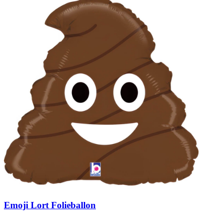
Emoji Lort Folieballon