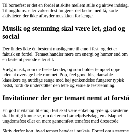
Til børnefest er det en fordel at skifte mellem stille og aktive indslag.
Til ungdoms- eller voksenfest fungerer det bedre med få, korte
aktiviteter, der ikke afbryder musikken for længe.
Musik og stemning skal være let, glad og
social
Der findes ikke én bestemt musikgenre til emoji fest, og det er
faktisk en fordel. Temaet handler mere om energi og humør end om
en bestemt periode eller stil.
Vælg musik, som de fleste kender, og som holder tempoet oppe
uden at overtage hele rummet. Pop, feel good hits, dansable
klassikere og nutidige sange med høj genkendelse fungerer typisk
bedst, fordi de understøtter den lette og visuelle feststemning.
Invitationer der gør temaet nemt at forstå
En god invitation til emoji fest skal være enkel og tydelig. Gæsterne
skal hurtigt kunne se, om det er en børnefødselsdag, en afslappet
ungdomsfest eller en mere gennemført temafest med dresscode.
Skriv derfor kort, hvad temaet betyder i praksis. Fortæl om gæsterne