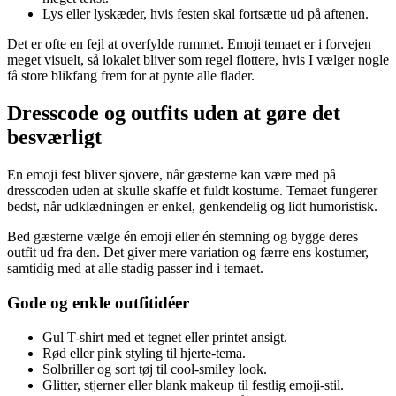
Lys eller lyskæder, hvis festen skal fortsætte ud på aftenen.
Det er ofte en fejl at overfylde rummet. Emoji temaet er i forvejen
meget visuelt, så lokalet bliver som regel flottere, hvis I vælger nogle
få store blikfang frem for at pynte alle flader.
Dresscode og outfits uden at gøre det
besværligt
En emoji fest bliver sjovere, når gæsterne kan være med på
dresscoden uden at skulle skaffe et fuldt kostume. Temaet fungerer
bedst, når udklædningen er enkel, genkendelig og lidt humoristisk.
Bed gæsterne vælge én emoji eller én stemning og bygge deres
outfit ud fra den. Det giver mere variation og færre ens kostumer,
samtidig med at alle stadig passer ind i temaet.
Gode og enkle outfitidéer
Gul T-shirt med et tegnet eller printet ansigt.
Rød eller pink styling til hjerte-tema.
Solbriller og sort tøj til cool-smiley look.
Glitter, stjerner eller blank makeup til festlig emoji-stil.