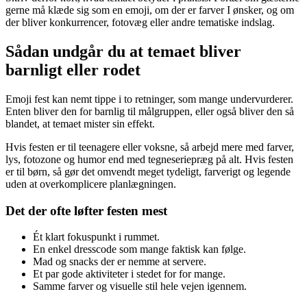
gerne må klæde sig som en emoji, om der er farver I ønsker, og om
der bliver konkurrencer, fotovæg eller andre tematiske indslag.
Sådan undgår du at temaet bliver
barnligt eller rodet
Emoji fest kan nemt tippe i to retninger, som mange undervurderer.
Enten bliver den for barnlig til målgruppen, eller også bliver den så
blandet, at temaet mister sin effekt.
Hvis festen er til teenagere eller voksne, så arbejd mere med farver,
lys, fotozone og humor end med tegneseriepræg på alt. Hvis festen
er til børn, så gør det omvendt meget tydeligt, farverigt og legende
uden at overkomplicere planlægningen.
Det der ofte løfter festen mest
Ét klart fokuspunkt i rummet.
En enkel dresscode som mange faktisk kan følge.
Mad og snacks der er nemme at servere.
Et par gode aktiviteter i stedet for for mange.
Samme farver og visuelle stil hele vejen igennem.