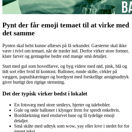
Pynt der får emoji temaet til at virke med
det samme
Pynten skal helst kunne aflæses på få sekunder. Gæsterne skal ikke
være i tvivl om temaet, når de træder ind. Derfor virker store former,
klare farver og gentagelse bedre end mange små detaljer.
Start med gul som hovedfarve, og byg videre med rød, pink, blå og
lidt sort eller hvid til kontrast. Balloner, runde skilte, cirkler på
væggen, papudskæringer og bordpynt med forskellige ansigtsudtryk
giver hurtigt den rigtige stemning.
Det der typisk virker bedst i lokalet
En fotovæg med store smileys, hjerter og talebobler.
Gule og røde balloner i klynger frem for spredt enkeltvis.
Borddækning med ensfarvet base og få tydelige emoji
detaljer.
Små skilte med udtryk som wow, yay eller love i stedet for for
meget tekst.