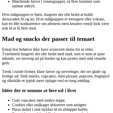
Matchende farver i vennegrupper, så flere kommer som
samme udtryk.
Hvis målgruppen er børn, fungerer det ofte bedst at holde
dresscoden fri og let. Hvis målgruppen er teenagere eller voksne,
kan en lille konkurrence om aftenens mest kreative emoji look være
nok til at få flere med.
Mad og snacks der passer til temaet
Emoji fest behøver ikke have avanceret menu for at virke.
Tværtimod fungerer det ofte bedst med mad, som er nem at spise
stående, ser farverig ud på bordet og kan pyntes med små visuelle
greb.
Tænk i runde former, klare farver og serveringer, der ser glade og
festlige ud. Små snacks, cupcakes, mini-pizzaer, popcorn, frugtspyd
og slikskåle er typisk mere oplagte end en tung middag.
Idéer der er nemme at føre ud i livet
Gule cupcakes med smiley-toppe.
Cookies eller småkager dekoreret som ansigter.
Pizza skåret i små stykker til en afslappet buffet.