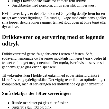
Frugt i farveopdelte skåle for et mere rent udtryk.
Snackbægre med popcorn, chips eller slik til hver gæst.
Hvis I laver kage, er det ofte nok med én tydelig detalje frem for en
meget avanceret figurkage. En rund gul kage med enkelt ansigt eller
små topper-dekorationer rammer temaet godt uden at blive tung eller
dyr at lave.
Drikkevarer og servering med et legende
udtryk
Drikkevarer må gerne følge farverne i resten af festen. Saft,
sodavand, lemonade og farverige mocktails fungerer typisk bedre til
temaet end noget meget neutralt eller mørkt, især hvis de serveres i
gennemsigtige glas eller dispensere.
Til voksenfest kan I holde det enkelt med et par signaturdrinks i
klare farver og tydelige skilte. Det vigtigste er ikke at opfinde noget
kompliceret, men at serveringen ser indbydende og gennemført ud.
Små detaljer der løfter serveringen
Runde mærkater på glas eller flasker.
Sugerør i gul, rød og pink.