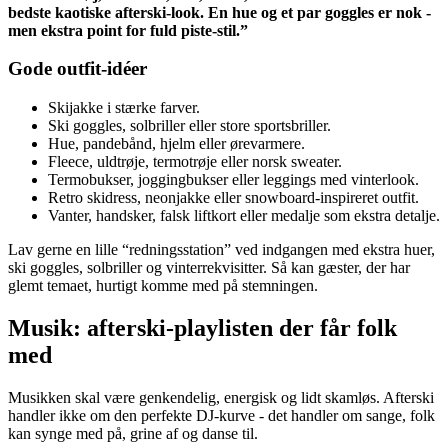
bedste kaotiske afterski-look. En hue og et par goggles er nok -
men ekstra point for fuld piste-stil.”
Gode outfit-idéer
Skijakke i stærke farver.
Ski goggles, solbriller eller store sportsbriller.
Hue, pandebånd, hjelm eller ørevarmere.
Fleece, uldtrøje, termotrøje eller norsk sweater.
Termobukser, joggingbukser eller leggings med vinterlook.
Retro skidress, neonjakke eller snowboard-inspireret outfit.
Vanter, handsker, falsk liftkort eller medalje som ekstra detalje.
Lav gerne en lille “redningsstation” ved indgangen med ekstra huer,
ski goggles, solbriller og vinterrekvisitter. Så kan gæster, der har
glemt temaet, hurtigt komme med på stemningen.
Musik: afterski-playlisten der får folk
med
Musikken skal være genkendelig, energisk og lidt skamløs. Afterski
handler ikke om den perfekte DJ-kurve - det handler om sange, folk
kan synge med på, grine af og danse til.