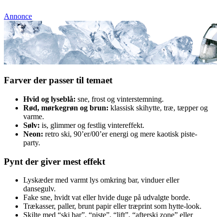
Annonce
Farver der passer til temaet
Hvid og lyseblå:
sne, frost og vinterstemning.
Rød, mørkegrøn og brun:
klassisk skihytte, træ, tæpper og
varme.
Sølv:
is, glimmer og festlig vintereffekt.
Neon:
retro ski, 90’er/00’er energi og mere kaotisk piste-
party.
Pynt der giver mest effekt
Lyskæder med varmt lys omkring bar, vinduer eller
dansegulv.
Fake sne, hvidt vat eller hvide duge på udvalgte borde.
Trækasser, paller, brunt papir eller træprint som hytte-look.
Skilte med “ski bar”, “piste”, “lift”, “afterski zone” eller