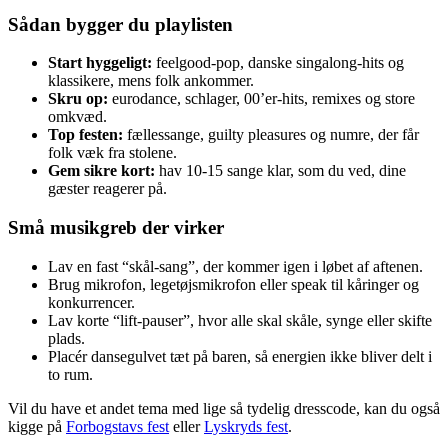
Sådan bygger du playlisten
Start hyggeligt:
feelgood-pop, danske singalong-hits og
klassikere, mens folk ankommer.
Skru op:
eurodance, schlager, 00’er-hits, remixes og store
omkvæd.
Top festen:
fællessange, guilty pleasures og numre, der får
folk væk fra stolene.
Gem sikre kort:
hav 10-15 sange klar, som du ved, dine
gæster reagerer på.
Små musikgreb der virker
Lav en fast “skål-sang”, der kommer igen i løbet af aftenen.
Brug mikrofon, legetøjsmikrofon eller speak til kåringer og
konkurrencer.
Lav korte “lift-pauser”, hvor alle skal skåle, synge eller skifte
plads.
Placér dansegulvet tæt på baren, så energien ikke bliver delt i
to rum.
Vil du have et andet tema med lige så tydelig dresscode, kan du også
kigge på
Forbogstavs fest
eller
Lyskryds fest
.