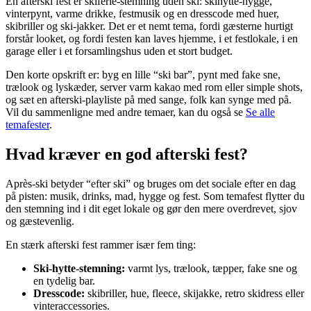
En afterski fest er skiferie-stemning uden ski: skihytte-hygge,
vinterpynt, varme drikke, festmusik og en dresscode med huer,
skibriller og ski-jakker. Det er et nemt tema, fordi gæsterne hurtigt
forstår looket, og fordi festen kan laves hjemme, i et festlokale, i en
garage eller i et forsamlingshus uden et stort budget.
Den korte opskrift er: byg en lille “ski bar”, pynt med fake sne,
trælook og lyskæder, server varm kakao med rom eller simple shots,
og sæt en afterski-playliste på med sange, folk kan synge med på.
Vil du sammenligne med andre temaer, kan du også se
Se alle
temafester
.
Hvad kræver en god afterski fest?
Après-ski betyder “efter ski” og bruges om det sociale efter en dag
på pisten: musik, drinks, mad, hygge og fest. Som temafest flytter du
den stemning ind i dit eget lokale og gør den mere overdrevet, sjov
og gæstevenlig.
En stærk afterski fest rammer især fem ting:
Ski-hytte-stemning:
varmt lys, trælook, tæpper, fake sne og
en tydelig bar.
Dresscode:
skibriller, hue, fleece, skijakke, retro skidress eller
vinteraccessories.