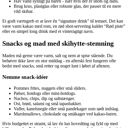
Hav vand synligt på baren - især hvis der er shots og dans.
Brug krus, plastglas eller robuste glas, der passer til en mere
vild skibar.
Et godt værtsgreb er at lave én “signature drink” til temaet. Det kan
være varm kakao med rom, en rød shot-servering kaldet “Rød piste”
eller en simpel long drink med et vinteragtigt navn.
Snacks og mad med skihytte-stemning
Maden må gerne være varm, salt og nem at spise stående. Du
behøver ikke lave en stor middag - en afterski fest fungerer ofte
bedst med snacks, små retter og noget lunt i løbet af aftenen.
Nemme snack-idéer
Pommes frites, nuggets eller små sliders.
Pølser, hotdogs eller mini-hotdogs.
Nachos, chips, dip og saltstænger.
Ost, brød, salami og små tapasbakker.
Vafler, kanelsnegle eller små pandekager som sødt indslag.
Marshmallows, chokolade og småkager ved kakao-baren.
Hvis budgettet er stramt, så lav én lun hovedting og fyld op med