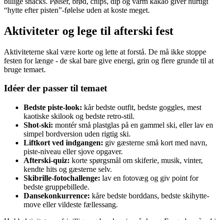
billige snacks. Pølser, brød, chips, dip og varm kakao giver hurtigt
“hytte efter pisten”-følelse uden at koste meget.
Aktiviteter og lege til afterski fest
Aktiviteterne skal være korte og lette at forstå. De må ikke stoppe
festen for længe - de skal bare give energi, grin og flere grunde til at
bruge temaet.
Idéer der passer til temaet
Bedste piste-look:
kår bedste outfit, bedste goggles, mest
kaotiske skilook og bedste retro-stil.
Shot-ski:
montér små plastglas på en gammel ski, eller lav en
simpel bordversion uden rigtig ski.
Liftkort ved indgangen:
giv gæsterne små kort med navn,
piste-niveau eller sjove opgaver.
Afterski-quiz:
korte spørgsmål om skiferie, musik, vinter,
kendte hits og gæsterne selv.
Skibrille-fotochallenge:
lav en fotovæg og giv point for
bedste gruppebillede.
Dansekonkurrence:
kåre bedste borddans, bedste skihytte-
move eller vildeste fællessang.