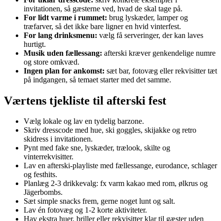
invitationen, så gæsterne ved, hvad de skal tage på.
For lidt varme i rummet:
brug lyskæder, lamper og
træfarver, så det ikke bare ligner en hvid vinterfest.
For lang drinksmenu:
vælg få serveringer, der kan laves
hurtigt.
Musik uden fællessang:
afterski kræver genkendelige numre
og store omkvæd.
Ingen plan for ankomst:
sæt bar, fotovæg eller rekvisitter tæt
på indgangen, så temaet starter med det samme.
Værtens tjekliste til afterski fest
Vælg lokale og lav en tydelig barzone.
Skriv dresscode med hue, ski goggles, skijakke og retro
skidress i invitationen.
Pynt med fake sne, lyskæder, trælook, skilte og
vinterrekvisitter.
Lav en afterski-playliste med fællessange, eurodance, schlager
og festhits.
Planlæg 2-3 drikkevalg: fx varm kakao med rom, ølkrus og
Jägerbombs.
Sæt simple snacks frem, gerne noget lunt og salt.
Lav én fotovæg og 1-2 korte aktiviteter.
Hav ekstra huer, briller eller rekvisitter klar til gæster uden