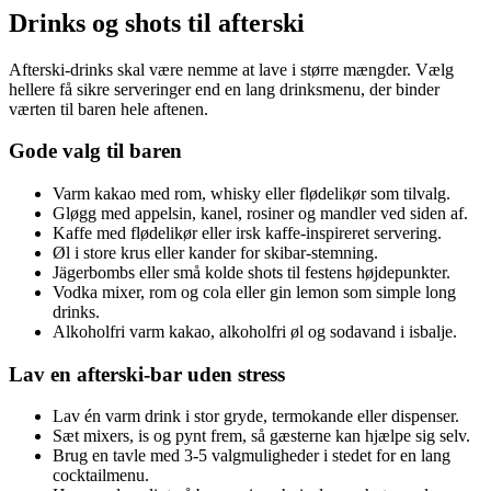
Drinks og shots til afterski
Afterski-drinks skal være nemme at lave i større mængder. Vælg
hellere få sikre serveringer end en lang drinksmenu, der binder
værten til baren hele aftenen.
Gode valg til baren
Varm kakao med rom, whisky eller flødelikør som tilvalg.
Gløgg med appelsin, kanel, rosiner og mandler ved siden af.
Kaffe med flødelikør eller irsk kaffe-inspireret servering.
Øl i store krus eller kander for skibar-stemning.
Jägerbombs eller små kolde shots til festens højdepunkter.
Vodka mixer, rom og cola eller gin lemon som simple long
drinks.
Alkoholfri varm kakao, alkoholfri øl og sodavand i isbalje.
Lav en afterski-bar uden stress
Lav én varm drink i stor gryde, termokande eller dispenser.
Sæt mixers, is og pynt frem, så gæsterne kan hjælpe sig selv.
Brug en tavle med 3-5 valgmuligheder i stedet for en lang
cocktailmenu.