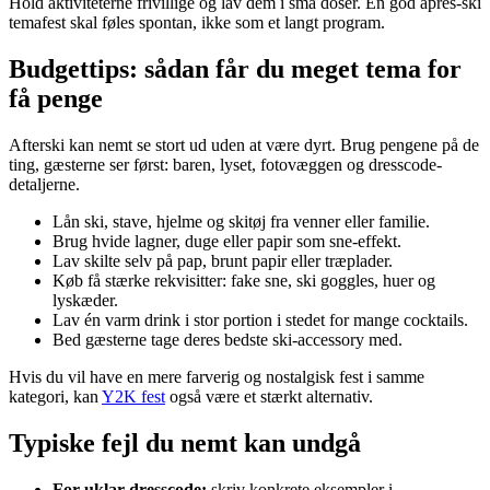
Hold aktiviteterne frivillige og lav dem i små doser. En god après-ski
temafest skal føles spontan, ikke som et langt program.
Budgettips: sådan får du meget tema for
få penge
Afterski kan nemt se stort ud uden at være dyrt. Brug pengene på de
ting, gæsterne ser først: baren, lyset, fotovæggen og dresscode-
detaljerne.
Lån ski, stave, hjelme og skitøj fra venner eller familie.
Brug hvide lagner, duge eller papir som sne-effekt.
Lav skilte selv på pap, brunt papir eller træplader.
Køb få stærke rekvisitter: fake sne, ski goggles, huer og
lyskæder.
Lav én varm drink i stor portion i stedet for mange cocktails.
Bed gæsterne tage deres bedste ski-accessory med.
Hvis du vil have en mere farverig og nostalgisk fest i samme
kategori, kan
Y2K fest
også være et stærkt alternativ.
Typiske fejl du nemt kan undgå
For uklar dresscode:
skriv konkrete eksempler i