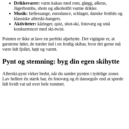
Drikkevarer:
varm kakao med rom, gløgg, ølkrus,
Jägerbombs, shots og alkoholfri varme drikke.
Musik:
fællessange, eurodance, schlager, danske festhits og
klassiske afterski-bangers.
Aktiviteter:
kåringer, quiz, shot-ski, fotovæg og små
konkurrencer med ski-twist.
Pointen er ikke at lave en perfekt alpehytte. Det vigtigste er, at
gæsterne føler, de træder ind i en festlig skibar, hvor det gerne må
være lidt fjollet, højt og varmt.
Pynt og stemning: byg din egen skihytte
Afterski-pynt virker bedst, når du samler pynten i tydelige zoner.
Lav hellere én stærk bar, én fotovæg og ét dansegulv end at sprede
lidt hvidt vat ud over hele rummet.