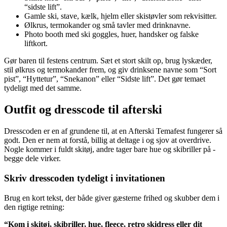
“sidste lift”.
Gamle ski, stave, kælk, hjelm eller skistøvler som rekvisitter.
Ølkrus, termokander og små tavler med drinknavne.
Photo booth med ski goggles, huer, handsker og falske
liftkort.
Gør baren til festens centrum. Sæt et stort skilt op, brug lyskæder,
stil ølkrus og termokander frem, og giv drinksene navne som “Sort
pist”, “Hyttetur”, “Snekanon” eller “Sidste lift”. Det gør temaet
tydeligt med det samme.
Outfit og dresscode til afterski
Dresscoden er en af grundene til, at en Afterski Temafest fungerer så
godt. Den er nem at forstå, billig at deltage i og sjov at overdrive.
Nogle kommer i fuldt skitøj, andre tager bare hue og skibriller på -
begge dele virker.
Skriv dresscoden tydeligt i invitationen
Brug en kort tekst, der både giver gæsterne frihed og skubber dem i
den rigtige retning:
“Kom i skitøj, skibriller, hue, fleece, retro skidress eller dit