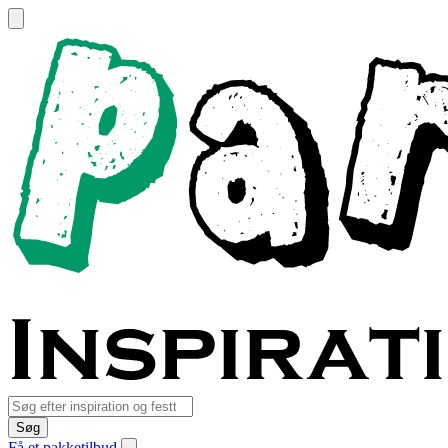
Søg
Få et pakketilbud