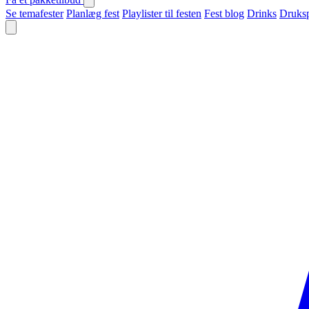
Se temafester
Planlæg fest
Playlister til festen
Fest blog
Drinks
Druksp