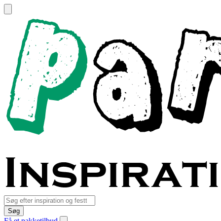
Søg
Få et pakketilbud