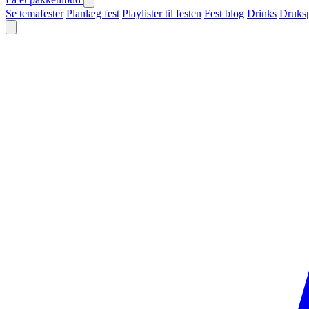
Se temafester
Planlæg fest
Playlister til festen
Fest blog
Drinks
Druksp