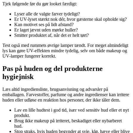
Tjek følgende før du gør looket færdigt:
Lyser alle de valgte farver tydeligt?
Er UV-lyset stærkt nok dér, hvor gæsterne skal opholde sig?
Kan motivet ses på lidt afstand?
Er laget jævnt uden mørke huller?
Smitter produktet af, når det er helt tørt?
Test også med rummets øvrige lamper tændt. For meget almindeligt
lys kan gøre UV-effekten mindre tydelig, selv om både makeup og
UV-lamper fungerer korrekt.
Pas på huden og del produkterne
hygiejnisk
Læs altid ingrediensliste, brugsanvisning og advarsler på
emballagen. Farvestoffer, parfume og andre ingredienser kan irritere
huden eller udløse en reaktion hos personer, der ikke tåler dem.
Lav en lille hudtest i god tid, især ved sensitiv hud eller et nyt
produkt.
Brug ikke makeup på irriteret, beskadiget eller nybarberet
hud.
Stop straks, hvis huden begynder at svie, klø, hæve eller blive