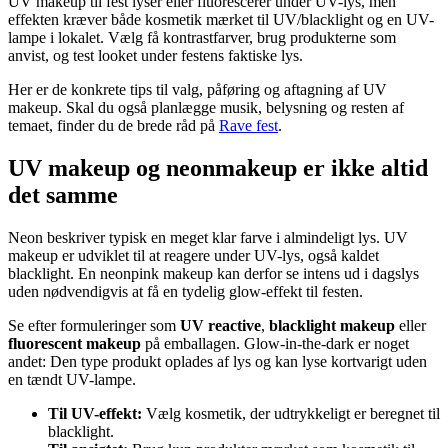
UV makeup til fest lyser eller fluorescerer under UV-lys, men
effekten kræver både kosmetik mærket til UV/blacklight og en UV-
lampe i lokalet. Vælg få kontrastfarver, brug produkterne som
anvist, og test looket under festens faktiske lys.
Her er de konkrete tips til valg, påføring og aftagning af UV
makeup. Skal du også planlægge musik, belysning og resten af
temaet, finder du de brede råd på
Rave fest
.
UV makeup og neonmakeup er ikke altid
det samme
Neon beskriver typisk en meget klar farve i almindeligt lys. UV
makeup er udviklet til at reagere under UV-lys, også kaldet
blacklight. En neonpink makeup kan derfor se intens ud i dagslys
uden nødvendigvis at få en tydelig glow-effekt til festen.
Se efter formuleringer som
UV reactive
,
blacklight makeup
eller
fluorescent makeup
på emballagen. Glow-in-the-dark er noget
andet: Den type produkt oplades af lys og kan lyse kortvarigt uden
en tændt UV-lampe.
Til UV-effekt:
Vælg kosmetik, der udtrykkeligt er beregnet til
blacklight.