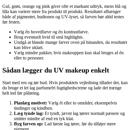
Gul, grøn, orange og pink giver ofte et markant udtryk, mens blå og
lilla kan variere mere fra produkt til produkt. Resultatet afhænger
både af pigmentet, hudtonen og UV-lyset, så farven bør altid testes
før festen.
Vælg én hovedfarve og én kontrastfarve.
Brug eventuelt hvid til små highlights.
Undgå at blande mange farver oven på hinanden, da resultatet
kan blive uklart.
Vælg mindre pakker, hvis makeuppen kun skal bruges af én
eller to personer.
Sådan lægger du UV makeup enkelt
Start med ren og tør hud. Hvis produktets vejledning tillader det, kan
du bruge et let lag parfumefri fugtighedscreme og lade det trænge
helt ind før påføring.
Planlæg motivet:
Vælg ét eller to områder, eksempelvis
tindinger og kindben.
Læg tynde lag:
Et tyndt, jævnt lag tørrer normalt pænere og
smitter mindre af end en tyk klat.
Byg farven op:
Lad første lag tørre, før du tilføjer mere
pigment.