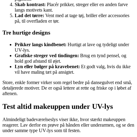
Skab kontrast:
Placér prikker, streger eller en anden farve
langs motivets kant.
Lad det tørre:
Vent med at tage tøj, briller eller accessories
på, til overfladen er tør.
Tre hurtige designs
Prikker langs kindbenet:
Hurtigt at lave og tydeligt under
UV-lys.
Grafiske streger ved tindingen:
Brug en tynd pensel, og
hold god afstand til øjet.
Lyn eller bølger på kravebenet:
Et godt valg, hvis du ikke
vil have maling tæt på ansigtet.
Store, enkle former virker som regel bedre på dansegulvet end små,
detaljerede motiver. De er også lettere at rette og friske op i løbet af
aftenen.
Test altid makeuppen under UV-lys
Almindeligt badeværelseslys viser ikke, hvor stærkt makeuppen
reagerer. Lav derfor en prøve på hånden eller underarmen, og se den
under samme type UV-lys som til festen.