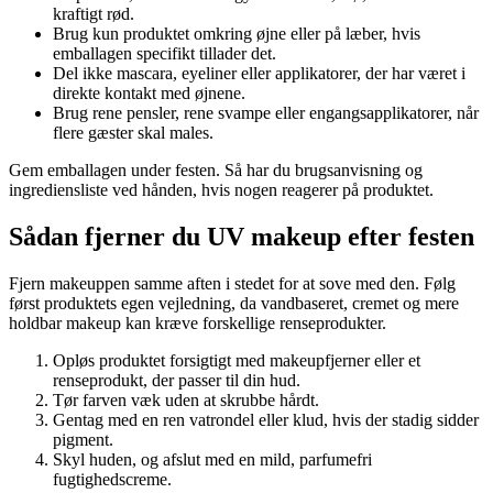
kraftigt rød.
Brug kun produktet omkring øjne eller på læber, hvis
emballagen specifikt tillader det.
Del ikke mascara, eyeliner eller applikatorer, der har været i
direkte kontakt med øjnene.
Brug rene pensler, rene svampe eller engangsapplikatorer, når
flere gæster skal males.
Gem emballagen under festen. Så har du brugsanvisning og
ingrediensliste ved hånden, hvis nogen reagerer på produktet.
Sådan fjerner du UV makeup efter festen
Fjern makeuppen samme aften i stedet for at sove med den. Følg
først produktets egen vejledning, da vandbaseret, cremet og mere
holdbar makeup kan kræve forskellige renseprodukter.
Opløs produktet forsigtigt med makeupfjerner eller et
renseprodukt, der passer til din hud.
Tør farven væk uden at skrubbe hårdt.
Gentag med en ren vatrondel eller klud, hvis der stadig sidder
pigment.
Skyl huden, og afslut med en mild, parfumefri
fugtighedscreme.