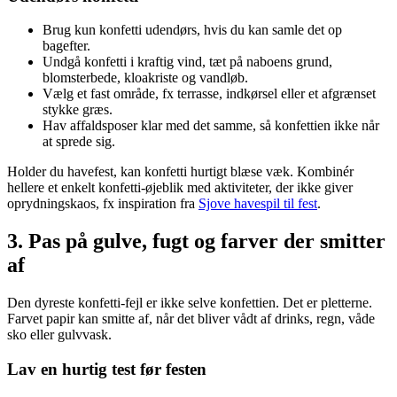
Brug kun konfetti udendørs, hvis du kan samle det op
bagefter.
Undgå konfetti i kraftig vind, tæt på naboens grund,
blomsterbede, kloakriste og vandløb.
Vælg et fast område, fx terrasse, indkørsel eller et afgrænset
stykke græs.
Hav affaldsposer klar med det samme, så konfettien ikke når
at sprede sig.
Holder du havefest, kan konfetti hurtigt blæse væk. Kombinér
hellere et enkelt konfetti-øjeblik med aktiviteter, der ikke giver
oprydningskaos, fx inspiration fra
Sjove havespil til fest
.
3. Pas på gulve, fugt og farver der smitter
af
Den dyreste konfetti-fejl er ikke selve konfettien. Det er pletterne.
Farvet papir kan smitte af, når det bliver vådt af drinks, regn, våde
sko eller gulvvask.
Lav en hurtig test før festen