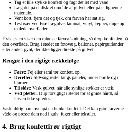
Tag et lille stykke konfetti og fugt det let med vand.
Læg det på et diskret område af gulvet eller på et lignende
materiale.
Vent kort, fjern det og tjek, om farven har sat sig.
Test især ved lyse trægulve, laminat, vinyl, tæpper, duge og
malede overflader.
Hvis testen viser den mindste farveafsmitning, så drop konfettien på
den overflade. Brug i stedet en fotovæg, balloner, papirguirlander
eller anden pynt, der ikke ligger direkte på gulvet.
Rengør i den rigtige rækkefølge
Først:
Fej eller saml tør konfetti op.
Derefter:
Støvsug rester langs paneler, under borde og i
hjørner.
Til sidst:
Vask gulvet, når alle synlige stykker er væk.
Ved pletter:
Dup forsigtigt i stedet for at gnide hårdt, så
farven ikke spredes.
Vask aldrig bare ovenpå en bunke konfetti. Det kan gøre farverne
våde og presse dem ned i gulv, fuger eller tekstiler.
4. Brug konfettirør rigtigt