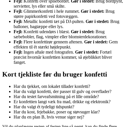
Fejl:
Konfetti over spisebordet.
Gør i stedet:
Brug bordpynt,
servietter, lys eller små skilte.
Fejl:
Glimmerkonfetti i hele rummet.
Gør i stedet:
Brug
større papirkonfetti ved fotovæggen.
Fejl:
Metallic konfetti tæt på DJ-pulten.
Gør i stedet:
Brug
balloner, bagtæppe eller lys.
Fejl:
Konfetti udendørs i blæst.
Gør i stedet:
Brug
sæbebobler, flag, vimpler eller blomsterdekorationer.
Fejl:
Flere konfettirør gennem aftenen.
Gør i stedet:
Gem
effekten til ét stærkt højdepunkt.
Fejl:
Ingen aftale med fotografen.
Gør i stedet:
Fortæl
præcist hvornår konfettien kommer, så øjeblikket bliver
fanget.
Kort tjekliste før du bruger konfetti
Har du tjekket, om lokalet tillader konfetti?
Har du valgt konfetti, der passer til gulv og overflader?
Har du testet farveafsmitning på et lille område?
Er konfettien langt væk fra mad, drikke og elektronik?
Har du valgt ét tydeligt tidspunkt?
Har du kost, fejebakke, poser og støvsuger klar?
Har du en plan B, hvis venue siger nej?
Vil du planlægge resten af festen lige så nemt, kan du finde flere