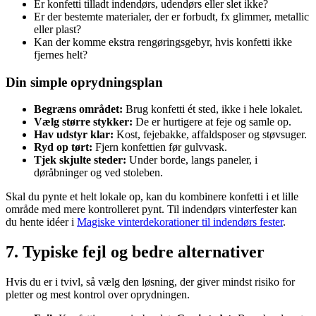
Er konfetti tilladt indendørs, udendørs eller slet ikke?
Er der bestemte materialer, der er forbudt, fx glimmer, metallic
eller plast?
Kan der komme ekstra rengøringsgebyr, hvis konfetti ikke
fjernes helt?
Din simple oprydningsplan
Begræns området:
Brug konfetti ét sted, ikke i hele lokalet.
Vælg større stykker:
De er hurtigere at feje og samle op.
Hav udstyr klar:
Kost, fejebakke, affaldsposer og støvsuger.
Ryd op tørt:
Fjern konfettien før gulvvask.
Tjek skjulte steder:
Under borde, langs paneler, i
døråbninger og ved stoleben.
Skal du pynte et helt lokale op, kan du kombinere konfetti i et lille
område med mere kontrolleret pynt. Til indendørs vinterfester kan
du hente idéer i
Magiske vinterdekorationer til indendørs fester
.
7. Typiske fejl og bedre alternativer
Hvis du er i tvivl, så vælg den løsning, der giver mindst risiko for
pletter og mest kontrol over oprydningen.