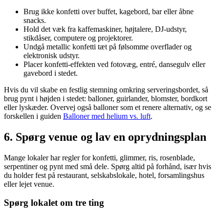
Brug ikke konfetti over buffet, kagebord, bar eller åbne
snacks.
Hold det væk fra kaffemaskiner, højtalere, DJ-udstyr,
stikdåser, computere og projektorer.
Undgå metallic konfetti tæt på følsomme overflader og
elektronisk udstyr.
Placer konfetti-effekten ved fotovæg, entré, dansegulv eller
gavebord i stedet.
Hvis du vil skabe en festlig stemning omkring serveringsbordet, så
brug pynt i højden i stedet: balloner, guirlander, blomster, bordkort
eller lyskæder. Overvej også balloner som et renere alternativ, og se
forskellen i guiden
Balloner med helium vs. luft
.
6. Spørg venue og lav en oprydningsplan
Mange lokaler har regler for konfetti, glimmer, ris, rosenblade,
serpentiner og pynt med små dele. Spørg altid på forhånd, især hvis
du holder fest på restaurant, selskabslokale, hotel, forsamlingshus
eller lejet venue.
Spørg lokalet om tre ting