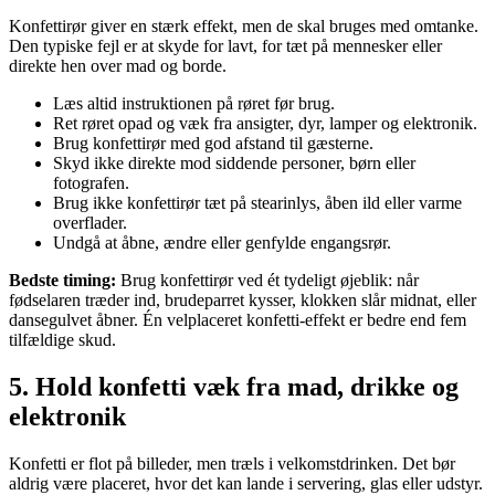
Konfettirør giver en stærk effekt, men de skal bruges med omtanke.
Den typiske fejl er at skyde for lavt, for tæt på mennesker eller
direkte hen over mad og borde.
Læs altid instruktionen på røret før brug.
Ret røret opad og væk fra ansigter, dyr, lamper og elektronik.
Brug konfettirør med god afstand til gæsterne.
Skyd ikke direkte mod siddende personer, børn eller
fotografen.
Brug ikke konfettirør tæt på stearinlys, åben ild eller varme
overflader.
Undgå at åbne, ændre eller genfylde engangsrør.
Bedste timing:
Brug konfettirør ved ét tydeligt øjeblik: når
fødselaren træder ind, brudeparret kysser, klokken slår midnat, eller
dansegulvet åbner. Én velplaceret konfetti-effekt er bedre end fem
tilfældige skud.
5. Hold konfetti væk fra mad, drikke og
elektronik
Konfetti er flot på billeder, men træls i velkomstdrinken. Det bør
aldrig være placeret, hvor det kan lande i servering, glas eller udstyr.