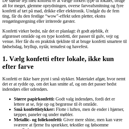
De største fejl med konfetti er at vælge forkert type til lokalet, bruge
alt for meget, glemme oprydningen, overse farveafsmitning og fyre
konfetti af tæt på mad, drikke eller elektronik. Undgår du de fem
ting, får du den festlige “wow”-effekt uden pletter, ekstra
rengøringsregning eller irriterede gæster.
Konfetti virker bedst, når det er planlagt: ét godt øjeblik, ét
afgrænset område og en type konfetti, der passer til gulv, vejr og
venue. Her får du en praktisk tjekliste til at bruge konfetti smartere til
fødselsdag, bryllup, nytår, temafest og havefest.
1. Vælg konfetti efter lokale, ikke kun
efter farve
Konfetti er ikke bare pynt i små stykker. Materialet afgør, hvor nemt
det er at rydde op, om det kan smitte af, og om det passer bedst
indendørs eller udendørs.
Større papirkonfetti:
Godt valg indendørs, fordi det er
lettere at se, feje op og begrænse til ét område.
Små konfettistykker:
Flotte i luften, men de ender i hjørner,
tæpper, paneler og under møbler.
Metallic- og foliekonfetti:
Giver mere shine, men kan være
sværere at fjerne fra sprækker, tekstiler og følsomme