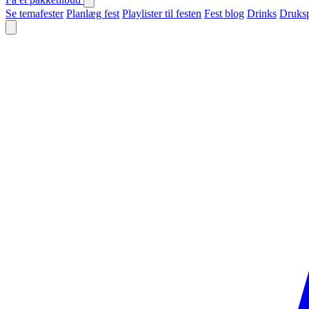
Se temafester
Planlæg fest
Playlister til festen
Fest blog
Drinks
Druksp