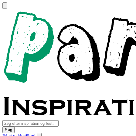
Søg
Få et pakketilbud