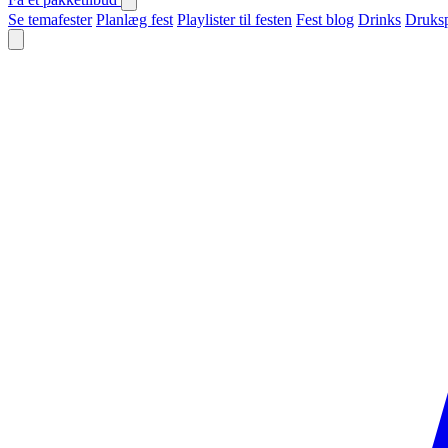
Se temafester
Planlæg fest
Playlister til festen
Fest blog
Drinks
Druksp