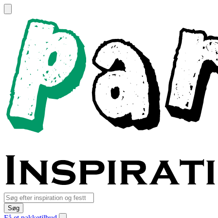
Søg
Få et pakketilbud