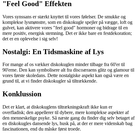
"Feel Good" Effekten
Vores synssans er stærkt knyttet til vores følelser. De smukke og
komplekse lysmønstre, som en diskokugle spejler på vægge, loft og
gulvet, kan aktivere vores "feel good" hormoner og bidrage til en
mere positiv, energisk stemning. Det er ikke bare en festdekoration;
det er en oplevelse i sig selv!
Nostalgi: En Tidsmaskine af Lys
For mange af os vækker diskokuglen minder tilbage fra 60'er til
90'erne. Den kan symbolisere alt fra discoæraens glitz og glamour til
vores første skoledans. Dette nostalgiske aspekt kan også være en
grund til, at vi finder diskokugler så tiltrækkende.
Konklussion
Det er klart, at diskokuglens tiltrækningskraft ikke kun er
overfladisk; den appellerer til dybere, mere komplekse aspekter af
den menneskelige psyke. Så næste gang du finder dig selv betaget af
en diskokugles dansende lys, husk på, at der er mere videnskab bag
fascinationen, end du måske først troede.