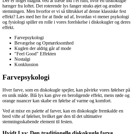
Der er noget magisk ved at træde ind i et rum, hvor en diskokugle
hænger fra loftet. Det roterende lys fanger straks øjet og ændrer
stemningen. Men hvorfor er vi så tiltrukket af denne klassiske fest
effekt? Læs med her for at finde ud af, hvordan vi mener psykologi
og fysiologi spiller en rolle i vores forelskelse i diskokugler og deres
effekt.
Farvepsykologi
Bevægelse og Opmærksomhed
Kuglen der aldrig går af mode
"Feel Good" Effekten
Nostalgi
Konklussion
Farvepsykologi
Hver farve, som en diskokugle spejler, kan påvirke vores følelser på
en unik måde. Blå lys kan give en beroligende effekt, mens røde og
orange nuancer kan skabe en følelse af varme og komfort.
Ved at mixe en palette af farver, kan en diskokugle fremkalde en
bred vifte af følelser, hvilket gør den til det ultimative
stemningsskabende element til festen.
Hvidt Lys: Den traditionelle diskokugle farve