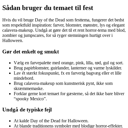
Sådan bruger du temaet til fest
Hvis du vil bruge Day of the Dead som festtema, fungerer det bedst
som respektfuld inspiration: farver, blomster, mønstre, lys og elegant
calavera-makeup. Undgå at gøre det til et rent horror-tema med blod,
zombier og jumpscares, for så ryger stemningen hurtigt over i
Halloween.
Gør det enkelt og smukt
Vælg en farvepalette med orange, pink, lilla, rød, gul og sort.
Brug papirblomster, guirlander, lanterner og varme lyskilder.
Lav ét stærkt fokuspunkt, fx en farverig bagvæg eller et lille
mindebord.
Brug calavera-makeup som kunstnerisk pynt, ikke som
skræmmemaske.
Forklar gerne kort temaet for gæsterne, så det ikke bare bliver
“spooky Mexico”.
Undgå de typiske fejl
At kalde Day of the Dead for Halloween.
At blande traditionens symboler med blodige horror-effekter.