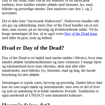
Day of the Dead, eller Día de los Muertos, er en mexicansk
tradition, hvor familier mindes afdøde med blomster, lys, mad,
billeder og personlige minder. Den markeres især den 1. og 2.
november.
Det er ikke bare “mexicansk Halloween”. Halloween handler ofte
om gys og udklædning, mens Day of the Dead handler om at ære
dem, man savner, på en farverig og livsbekræftende måde. Vil du
bruge stemningen til fest, så se også vores
Day of the Dead tema
med idéer til pynt, look og helhed.
Hvad er Day of the Dead?
Day of the Dead er en højtid med stærke rødder i Mexico, hvor man
mindes afdøde familiemedlemmer og nære relationer. I mange hjem
og lokalsamfund laver man ofrendas, altså små altre eller
mindesteder, med billeder, lys, blomster, mad og ting, der havde
betydning for den afdøde.
Stemningen er typisk varm, farverig og personlig. Døden bliver ikke
kun set som noget mørkt og skræmmende, men som en del af livet
og som en anledning til at holde minderne levende. Traditionen er
også anerkendt af UNESCO som immateriel kulturarv.