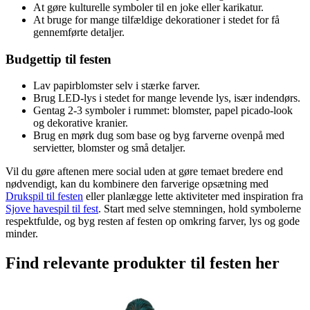
At gøre kulturelle symboler til en joke eller karikatur.
At bruge for mange tilfældige dekorationer i stedet for få
gennemførte detaljer.
Budgettip til festen
Lav papirblomster selv i stærke farver.
Brug LED-lys i stedet for mange levende lys, især indendørs.
Gentag 2-3 symboler i rummet: blomster, papel picado-look
og dekorative kranier.
Brug en mørk dug som base og byg farverne ovenpå med
servietter, blomster og små detaljer.
Vil du gøre aftenen mere social uden at gøre temaet bredere end
nødvendigt, kan du kombinere den farverige opsætning med
Drukspil til festen
eller planlægge lette aktiviteter med inspiration fra
Sjove havespil til fest
. Start med selve stemningen, hold symbolerne
respektfulde, og byg resten af festen op omkring farver, lys og gode
minder.
Find relevante produkter til festen her