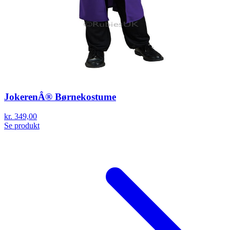
JokerenÂ® Børnekostume
kr. 349,00
Se produkt