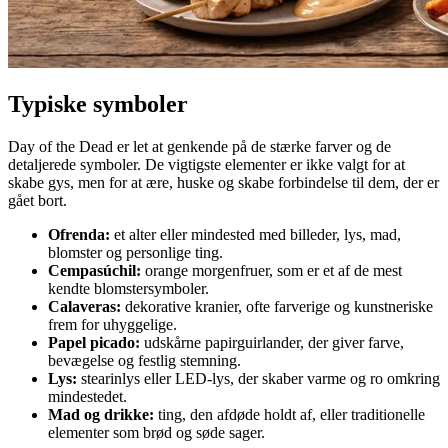
Typiske symboler
Day of the Dead er let at genkende på de stærke farver og de
detaljerede symboler. De vigtigste elementer er ikke valgt for at
skabe gys, men for at ære, huske og skabe forbindelse til dem, der er
gået bort.
Ofrenda:
et alter eller mindested med billeder, lys, mad,
blomster og personlige ting.
Cempasúchil:
orange morgenfruer, som er et af de mest
kendte blomstersymboler.
Calaveras:
dekorative kranier, ofte farverige og kunstneriske
frem for uhyggelige.
Papel picado:
udskårne papirguirlander, der giver farve,
bevægelse og festlig stemning.
Lys:
stearinlys eller LED-lys, der skaber varme og ro omkring
mindestedet.
Mad og drikke:
ting, den afdøde holdt af, eller traditionelle
elementer som brød og søde sager.