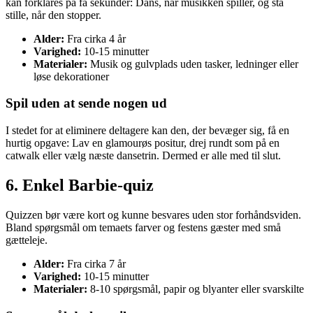
kan forklares på få sekunder: Dans, når musikken spiller, og stå
stille, når den stopper.
Alder:
Fra cirka 4 år
Varighed:
10-15 minutter
Materialer:
Musik og gulvplads uden tasker, ledninger eller
løse dekorationer
Spil uden at sende nogen ud
I stedet for at eliminere deltagere kan den, der bevæger sig, få en
hurtig opgave: Lav en glamourøs positur, drej rundt som på en
catwalk eller vælg næste dansetrin. Dermed er alle med til slut.
6. Enkel Barbie-quiz
Quizzen bør være kort og kunne besvares uden stor forhåndsviden.
Bland spørgsmål om temaets farver og festens gæster med små
gætteleje.
Alder:
Fra cirka 7 år
Varighed:
10-15 minutter
Materialer:
8-10 spørgsmål, papir og blyanter eller svarskilte