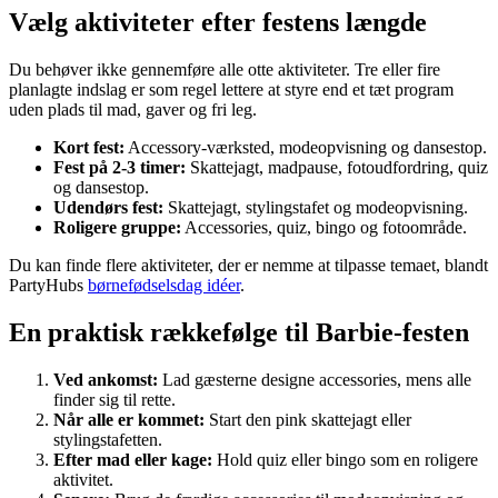
Vælg aktiviteter efter festens længde
Du behøver ikke gennemføre alle otte aktiviteter. Tre eller fire
planlagte indslag er som regel lettere at styre end et tæt program
uden plads til mad, gaver og fri leg.
Kort fest:
Accessory-værksted, modeopvisning og dansestop.
Fest på 2-3 timer:
Skattejagt, madpause, fotoudfordring, quiz
og dansestop.
Udendørs fest:
Skattejagt, stylingstafet og modeopvisning.
Roligere gruppe:
Accessories, quiz, bingo og fotoområde.
Du kan finde flere aktiviteter, der er nemme at tilpasse temaet, blandt
PartyHubs
børnefødselsdag idéer
.
En praktisk rækkefølge til Barbie-festen
Ved ankomst:
Lad gæsterne designe accessories, mens alle
finder sig til rette.
Når alle er kommet:
Start den pink skattejagt eller
stylingstafetten.
Efter mad eller kage:
Hold quiz eller bingo som en roligere
aktivitet.