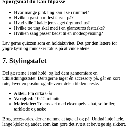
Spørgsmål du kan tilpasse
Hvor mange pink ting kan I se i rummet?
Hvilken gæst har flest farver på?
Hvad ville I kalde jeres eget drømmehus?
Hvilke tre ting skal med i en glamourøs festtaske?
Hvilken sang passer bedst til en modeopvisning?
Lav gerne quizzen som en holdaktivitet. Det gør den lettere for
yngre børn og mindsker fokus på at vinde alene.
7. Stylingstafet
Del gæsterne i små hold, og lad dem gennemføre en
udklædningsstafet. Deltagerne tager én accessory på, går en kort
rute, laver en positur og afleverer delen til den næste.
Alder:
Fra cirka 6 år
Varighed:
10-15 minutter
Materialer:
To ens sæt med eksempelvis hat, solbriller,
tørklæde og taske
Brug accessories, der er nemme at tage af og på. Undgå høje hæle,
lange kjoler og andet, som kan gøre det svært at bevæge sig sikkert.