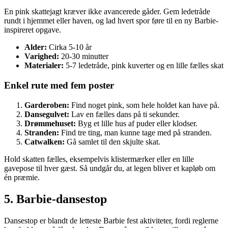
En pink skattejagt kræver ikke avancerede gåder. Gem ledetråde
rundt i hjemmet eller haven, og lad hvert spor føre til en ny Barbie-
inspireret opgave.
Alder:
Cirka 5-10 år
Varighed:
20-30 minutter
Materialer:
5-7 ledetråde, pink kuverter og en lille fælles skat
Enkel rute med fem poster
Garderoben:
Find noget pink, som hele holdet kan have på.
Dansegulvet:
Lav en fælles dans på ti sekunder.
Drømmehuset:
Byg et lille hus af puder eller klodser.
Stranden:
Find tre ting, man kunne tage med på stranden.
Catwalken:
Gå samlet til den skjulte skat.
Hold skatten fælles, eksempelvis klistermærker eller en lille
gavepose til hver gæst. Så undgår du, at legen bliver et kapløb om
én præmie.
5. Barbie-dansestop
Dansestop er blandt de letteste Barbie fest aktiviteter, fordi reglerne