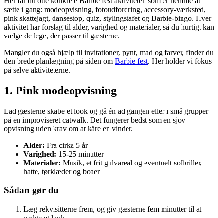
Her får du otte konkrete Barbie fest aktiviteter, som er nemme at
sætte i gang: modeopvisning, fotoudfordring, accessory-værksted,
pink skattejagt, dansestop, quiz, stylingstafet og Barbie-bingo. Hver
aktivitet har forslag til alder, varighed og materialer, så du hurtigt kan
vælge de lege, der passer til gæsterne.
Mangler du også hjælp til invitationer, pynt, mad og farver, finder du
den brede planlægning på siden om
Barbie fest
. Her holder vi fokus
på selve aktiviteterne.
1. Pink modeopvisning
Lad gæsterne skabe et look og gå én ad gangen eller i små grupper
på en improviseret catwalk. Det fungerer bedst som en sjov
opvisning uden krav om at kåre en vinder.
Alder:
Fra cirka 5 år
Varighed:
15-25 minutter
Materialer:
Musik, et frit gulvareal og eventuelt solbriller,
hatte, tørklæder og boaer
Sådan gør du
Læg rekvisitterne frem, og giv gæsterne fem minutter til at
vælge et look.