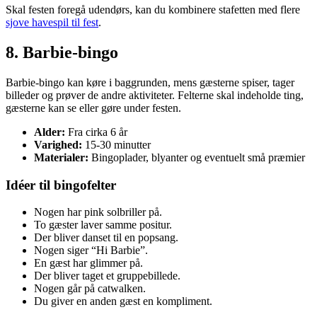
Skal festen foregå udendørs, kan du kombinere stafetten med flere
sjove havespil til fest
.
8. Barbie-bingo
Barbie-bingo kan køre i baggrunden, mens gæsterne spiser, tager
billeder og prøver de andre aktiviteter. Felterne skal indeholde ting,
gæsterne kan se eller gøre under festen.
Alder:
Fra cirka 6 år
Varighed:
15-30 minutter
Materialer:
Bingoplader, blyanter og eventuelt små præmier
Idéer til bingofelter
Nogen har pink solbriller på.
To gæster laver samme positur.
Der bliver danset til en popsang.
Nogen siger “Hi Barbie”.
En gæst har glimmer på.
Der bliver taget et gruppebillede.
Nogen går på catwalken.
Du giver en anden gæst en kompliment.