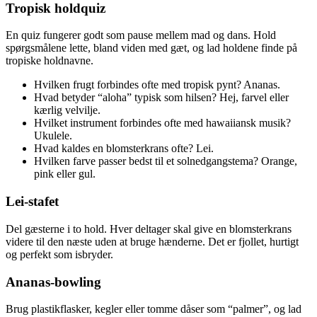
Tropisk holdquiz
En quiz fungerer godt som pause mellem mad og dans. Hold
spørgsmålene lette, bland viden med gæt, og lad holdene finde på
tropiske holdnavne.
Hvilken frugt forbindes ofte med tropisk pynt? Ananas.
Hvad betyder “aloha” typisk som hilsen? Hej, farvel eller
kærlig velvilje.
Hvilket instrument forbindes ofte med hawaiiansk musik?
Ukulele.
Hvad kaldes en blomsterkrans ofte? Lei.
Hvilken farve passer bedst til et solnedgangstema? Orange,
pink eller gul.
Lei-stafet
Del gæsterne i to hold. Hver deltager skal give en blomsterkrans
videre til den næste uden at bruge hænderne. Det er fjollet, hurtigt
og perfekt som isbryder.
Ananas-bowling
Brug plastikflasker, kegler eller tomme dåser som “palmer”, og lad