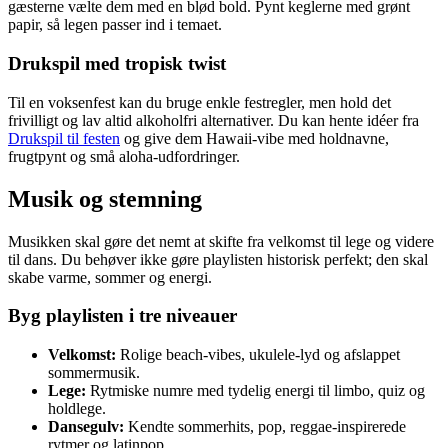
gæsterne vælte dem med en blød bold. Pynt keglerne med grønt
papir, så legen passer ind i temaet.
Drukspil med tropisk twist
Til en voksenfest kan du bruge enkle festregler, men hold det
frivilligt og lav altid alkoholfri alternativer. Du kan hente idéer fra
Drukspil til festen
og give dem Hawaii-vibe med holdnavne,
frugtpynt og små aloha-udfordringer.
Musik og stemning
Musikken skal gøre det nemt at skifte fra velkomst til lege og videre
til dans. Du behøver ikke gøre playlisten historisk perfekt; den skal
skabe varme, sommer og energi.
Byg playlisten i tre niveauer
Velkomst:
Rolige beach-vibes, ukulele-lyd og afslappet
sommermusik.
Lege:
Rytmiske numre med tydelig energi til limbo, quiz og
holdlege.
Dansegulv:
Kendte sommerhits, pop, reggae-inspirerede
rytmer og latinpop.