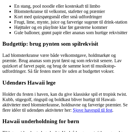
En stang, pool noodle eller kosteskaft til limbo
Blomsterkranse til velkomst, stafetter og præmier
Kort med quizspørgsmål eller små udfordringer
Frugt, lime, mynte, juice og farverige sugerør til drink-station
Højttaler og en playliste klar før gæsterne kommer
Gule balloner, grønt papir eller ananas som hurtige rekvisitter
Budgettip: brug pynten som spilrekvisit
Lad blomsterkranse være både velkomstgave, holdmarkør og
præmie. Brug ananas som pynt først og som rekvisit senere. Lav
quizkort af farvet papir, og brug de samme kort til musikstop-
udfordringer. Så får festen mere liv uden at budgettet vokser.
Udendørs Hawaii lege
Holder du festen i haven, kan du give klassiske spil et tropisk twist.
Kubb, stigegolf, ringspil og boldkast bliver hurtigt til Hawaii-
aktiviteter med blomsterkranse, holdnavne og farverige præmier. Se
flere idéer til udendørs aktiviteter her:
Sjove havespil til fest
.
Hawaii underholdning for børn