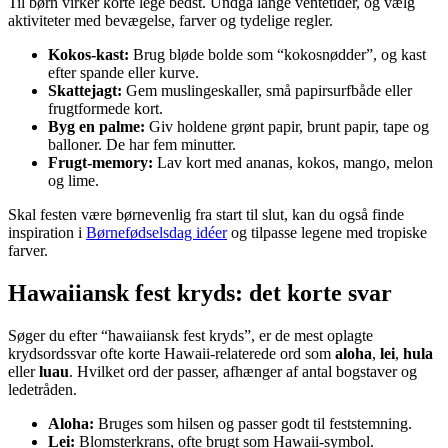
Til børn virker korte lege bedst. Undgå lange ventetider, og vælg
aktiviteter med bevægelse, farver og tydelige regler.
Kokos-kast:
Brug bløde bolde som “kokosnødder”, og kast
efter spande eller kurve.
Skattejagt:
Gem muslingeskaller, små papirsurfbåde eller
frugtformede kort.
Byg en palme:
Giv holdene grønt papir, brunt papir, tape og
balloner. De har fem minutter.
Frugt-memory:
Lav kort med ananas, kokos, mango, melon
og lime.
Skal festen være børnevenlig fra start til slut, kan du også finde
inspiration i
Børnefødselsdag idéer
og tilpasse legene med tropiske
farver.
Hawaiiansk fest kryds: det korte svar
Søger du efter “hawaiiansk fest kryds”, er de mest oplagte
krydsordssvar ofte korte Hawaii-relaterede ord som
aloha
,
lei
,
hula
eller
luau
. Hvilket ord der passer, afhænger af antal bogstaver og
ledetråden.
Aloha:
Bruges som hilsen og passer godt til feststemning.
Lei:
Blomsterkrans, ofte brugt som Hawaii-symbol.