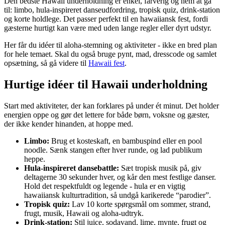
Den bedste Hawaii underholdning er enkel, farverig og nem at gå
til: limbo, hula-inspireret danseudfordring, tropisk quiz, drink-station
og korte holdlege. Det passer perfekt til en hawaiiansk fest, fordi
gæsterne hurtigt kan være med uden lange regler eller dyrt udstyr.
Her får du idéer til aloha-stemning og aktiviteter - ikke en bred plan
for hele temaet. Skal du også bruge pynt, mad, dresscode og samlet
opsætning, så gå videre til
Hawaii fest
.
Hurtige idéer til Hawaii underholdning
Start med aktiviteter, der kan forklares på under ét minut. Det holder
energien oppe og gør det lettere for både børn, voksne og gæster,
der ikke kender hinanden, at hoppe med.
Limbo:
Brug et kosteskaft, en bambuspind eller en pool
noodle. Sænk stangen efter hver runde, og lad publikum
heppe.
Hula-inspireret dansebattle:
Sæt tropisk musik på, giv
deltagerne 30 sekunder hver, og kår den mest festlige danser.
Hold det respektfuldt og legende - hula er en vigtig
hawaiiansk kulturtradition, så undgå karikerede “parodier”.
Tropisk quiz:
Lav 10 korte spørgsmål om sommer, strand,
frugt, musik, Hawaii og aloha-udtryk.
Drink-station:
Stil juice, sodavand, lime, mynte, frugt og